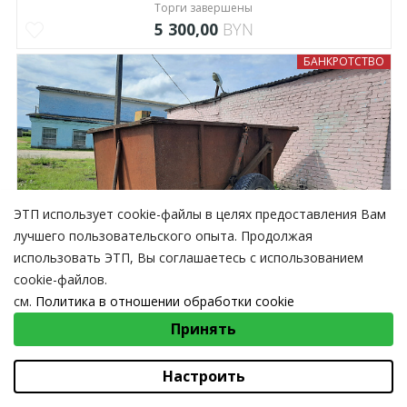
Торги завершены
5 300,00
BYN
БАНКРОТСТВО
2022.Б.002.00098.5
ЭТП использует cookie-файлы в целях предоставления Вам
Полуприцеп тракторный самосвальный ПТС-6
лучшего пользовательского опыта. Продолжая
Торги завершены
использовать ЭТП, Вы соглашаетесь с использованием
5 310,00
BYN
cookie-файлов.
см.
Политика в отношении обработки cookie
-50%
ГОСУДАРСТВЕННЫЕ
ВЫБЕРИТЕ НАСТРОЙКИ COOKIE
Принять
Необходимые
Функциональные/Статистические
Настроить