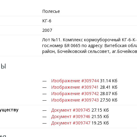
Полесье
КГ-6
2007
Лот №11. Комплекс кормоуборочный КГ-6-К-46
гос.номер БЯ 0665 по адресу: Витебская об
район, Бочейковский сельсовет, аг.Бочейков
ЛЫ
Изображение #309744
31.14 Кб
Изображение #309741
28.41 Кб
Изображение #309742
28.07 Кб
Изображение #309743
27.50 Кб
муществу
Документ #309745
27.15 Кб
Документ #309746
21.55 Кб
Документ #309747
19.25 Кб