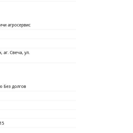
чи агросервис
 аг. Свеча, ул.
ю Без долгов
15