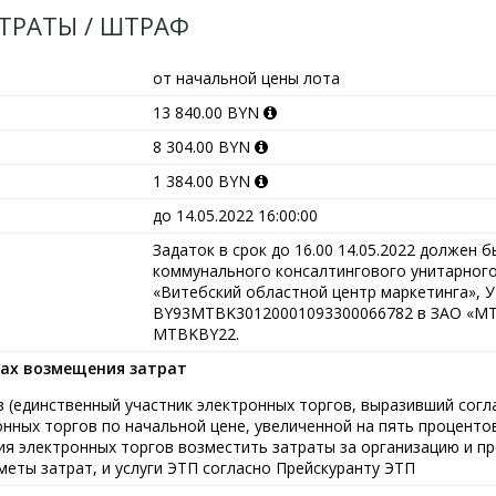
АТРАТЫ / ШТРАФ
от начальной цены лота
13 840.00 BYN
8 304.00 BYN
1 384.00 BYN
до 14.05.2022 16:00:00
Задаток в срок до 16.00 14.05.2022 должен б
коммунального консалтингового унитарног
«Витебский областной центр маркетинга», У
BY93MTBK30120001093300066782 в ЗАО «МТБ
MTBKBY22.
ках возмещения затрат
 (единственный участник электронных торгов, выразивший согл
нных торгов по начальной цене, увеличенной на пять процентов
ния электронных торгов возместить затраты за организацию и п
меты затрат, и услуги ЭТП согласно Прейскуранту ЭТП