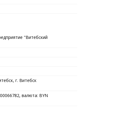
редприятие "Витебский
тебск, г. Витебск
00066782, валюта: BYN