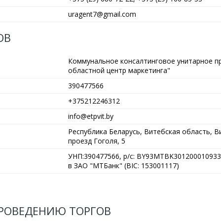
uragent7@gmail.com
ОВ
Коммунальное консалтинговое унитарное п
областной центр маркетинга"
390477566
+375212246312
info@etpvit.by
Республика Беларусь, Витебская область, Ви
проезд Гоголя, 5
УНП:390477566, р/с: BY93MTBK301200010933
в ЗАО "МТБанк" (BIC: 153001117)
РОВЕДЕНИЮ ТОРГОВ