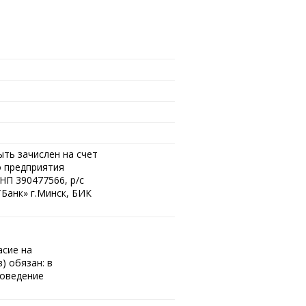
ыть зачислен на счет
о предприятия
НП 390477566, р/с
анк» г.Минск, БИК
асие на
) обязан: в
роведение