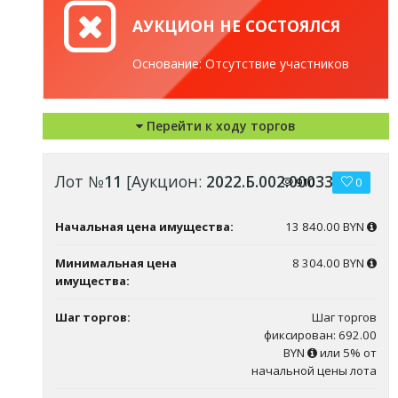
АУКЦИОН НЕ СОСТОЯЛСЯ
Основание: Отсутствие участников
Перейти к ходу торгов
Лот №
11
[Аукцион:
2022.Б.002.00033
]
910
0
Начальная цена имущества:
13 840.00 BYN
Минимальная цена
8 304.00 BYN
имущества:
Шаг торгов:
Шаг торгов
фиксирован: 692.00
BYN
или 5% от
начальной цены лота