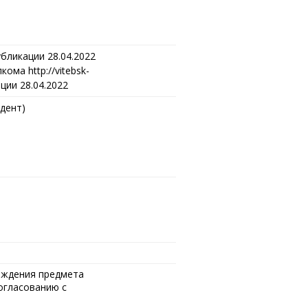
убликации 28.04.2022
ма http://vitebsk-
ации 28.04.2022
дент)
хождения предмета
огласованию с