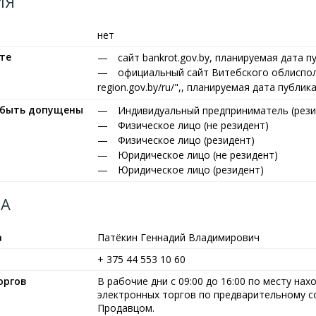
ИЯ
нет
те
сайт bankrot.gov.by, планируемая дата п
официальный сайт Витебского облисполко
region.gov.by/ru/",, планируемая дата публик
т быть допущены
Индивидуальный предприниматель (рези
Физическое лицо (не резидент)
Физическое лицо (резидент)
Юридическое лицо (не резидент)
Юридическое лицо (резидент)
А
а
Патёкин Геннадий Владимирович
+ 375 44 553 10 60
оргов
В рабочие дни с 09:00 до 16:00 по месту на
электронных торгов по предварительному с
Продавцом.