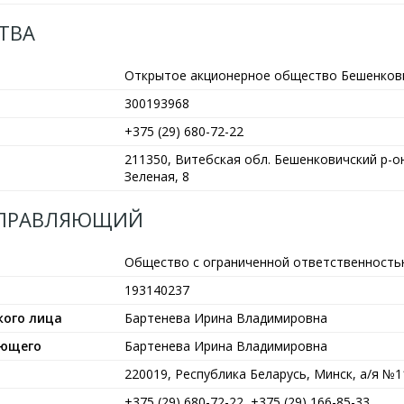
ТВА
Открытое акционерное общество Бешенкови
300193968
+375 (29) 680-72-22
211350, Витебская обл. Бешенковичский р-он,
Зеленая, 8
УПРАВЛЯЮЩИЙ
Общество с ограниченной ответственность
193140237
кого лица
Бартенева Ирина Владимировна
яющего
Бартенева Ирина Владимировна
220019, Республика Беларусь, Минск, а/я №1
+375 (29) 680-72-22, +375 (29) 166-85-33