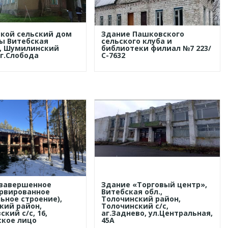
кой сельский дом
Здание Пашковского
ы Витебская
сельского клуба и
, Шумилинский
библиотеки филиал №7 223/
аг.Слобода
С-7632
езавершенное
Здание «Торговый центр»,
рвированное
Витебская обл.,
ьное строение),
Толочинский район,
кий район,
Толочинский с/с,
кий с/с, 16,
аг.Заднево, ул.Центральная,
кое лицо
45А