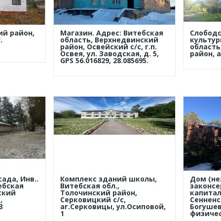
ий район,
Магазин. Адрес: Витебская
Слободс
.
область, Верхнедвинский
культур
район, Освейский с/с, г.п.
область
Освея, ул. Заводская, д. 5,
район, 
GPS 56.016829, 28.085695.
ада, Инв..
Комплекс зданий школы,
Дом (н
ебская
Витебская обл.,
законсе
ский
Толочинский район,
капитал
,
Серковицкий с/с,
Сенненс
3
аг.Серковицы, ул.Осиповой,
Богушевс
1
физичес