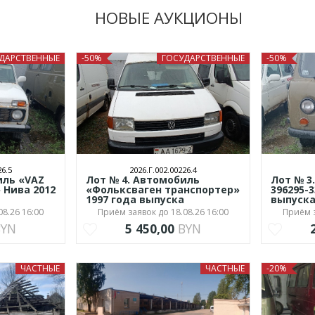
НОВЫЕ АУКЦИОНЫ
ДАРСТВЕННЫЕ
-50%
ГОСУДАРСТВЕННЫЕ
-50%
26.5
2026.Г.002.00226.4
иль «VAZ
Лот № 4. Автомобиль
Лот № 3
» Нива 2012
«Фольксваген транспортер»
396295-3
1997 года выпуска
выпуск
08.26 16:00
Приём заявок до 18.08.26 16:00
Приём з
BYN
5 450,00
BYN
ЧАСТНЫЕ
ЧАСТНЫЕ
-20%