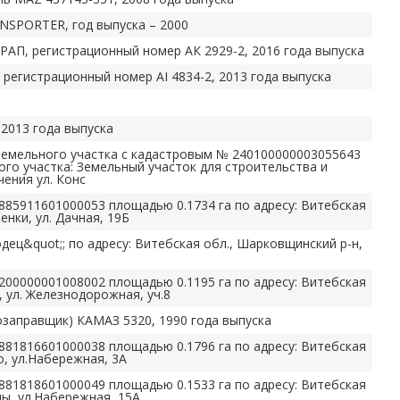
SPORTER, год выпуска – 2000
 РАП, регистрационный номер АК 2929-2, 2016 года выпуска
 регистрационный номер AI 4834-2, 2013 года выпуска
2013 года выпуска
 земельного участка с кадастровым № 240100000003055643
го участка: Земельный участок для строительства и
ения ул. Конс
885911601000053 площадью 0.1734 га по адресу: Витебская
енки, ул. Дачная, 19Б
ец&quot;; по адресу: Витебская обл., Шарковщинский р-н,
200000001008002 площадью 0.1195 га по адресу: Витебская
я, ул. Железнодорожная, уч.8
озаправщик) КАМАЗ 5320, 1990 года выпуска
881816601000038 площадью 0.1796 га по адресу: Витебская
о, ул.Набережная, 3А
881818601000049 площадью 0.1533 га по адресу: Витебская
цы, ул.Набережная, 15А