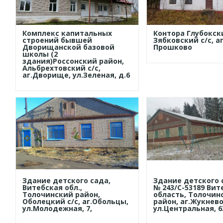
Комплекс капитальных
Контора Глубокск
строений бывшей
Зябковский с/с, аг
Дворищанской базовой
Прошково
школы (2
здания)Россонский район,
Альбрехтовский с/с,
аг.Дворище, ул.Зеленая, д.6
Здание детского сада,
Здание детского с
Витебская обл.,
№ 243/С-53189 Вит
Толочинский район,
область, Толочин
Оболецкий с/с, аг.Обольцы,
район, аг.Жукнево
ул.Молодежная, 7,
ул.Центральная, 6