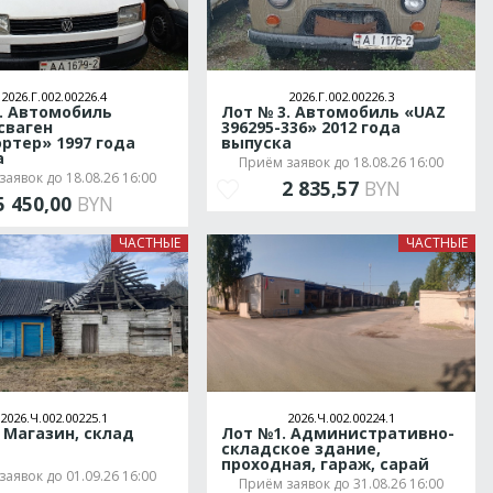
2026.Г.002.00226.4
2026.Г.002.00226.3
. Автомобиль
Лот № 3. Автомобиль «UAZ
сваген
396295-336» 2012 года
ртер» 1997 года
выпуска
а
Приём заявок до 18.08.26 16:00
аявок до 18.08.26 16:00
2 835,57
BYN
5 450,00
BYN
ЧАСТНЫЕ
ЧАСТНЫЕ
2026.Ч.002.00225.1
2026.Ч.002.00224.1
 Магазин, склад
Лот №1. Административно-
складское здание,
проходная, гараж, сарай
аявок до 01.09.26 16:00
Приём заявок до 31.08.26 16:00