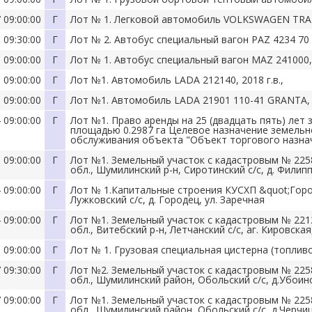
 09:00:00
Г
Лот № 1. Легковой автомобиль VOLKSWAGEN TRAN
 09:30:00
Г
Лот № 2. Автобус специальный вагон PAZ 4234 70
 09:00:00
Г
Лот № 1. Автобус специальный вагон MAZ 241000,
 09:00:00
Г
Лот №1. Автомобиль LADA 212140, 2018 г.в.,
 09:00:00
Г
Лот №1. Автомобиль LADA 21901 110-41 GRANTA, 
 09:00:00
Г
Лот №1. Право аренды на 25 (двадцать пять) лет
площадью 0.2987 га Целевое назначение земельно
обслуживания объекта "Объект торгового назнач
 09:00:00
Г
Лот №1. Земельный участок с кадастровым № 225
обл., Шумилинский р-н, Сиротинский с/с, д. Филипп
 09:00:00
Г
Лот № 1.Капитальные строения КУСХП &quot;Город
Лужковский с/с, д. Городец, ул. Заречная
 09:00:00
Г
Лот №1. Земельный участок с кадастровым № 221
обл., Витебский р-н, Летчанский с/с, аг. Кировска
 09:00:00
Г
Лот № 1. Грузовая специальная цистерна (топлив
 09:30:00
Г
Лот №2. Земельный участок с кадастровым № 225
обл., Шумилинский район, Обольский с/с, д.Убоин
 09:00:00
Г
Лот №1. Земельный участок с кадастровым № 225
обл., Шумилинский район, Обольский с/с, д.Черчи