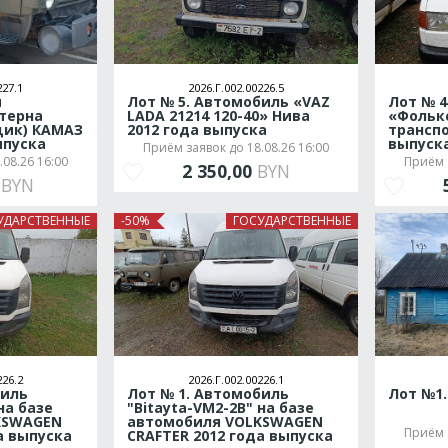
227.1
2026.Г.002.00226.5
я
Лот № 5. Автомобиль «VAZ
Лот № 4
терна
LADA 21214 120-40» Нива
«Фольк
щик) КАМАЗ
2012 года выпуска
транспо
ыпуска
выпуск
Приём заявок до 18.08.26 16:00
08.26 16:00
Приём з
2 350,00
BYN
0
BYN
УДАРСТВЕННЫЕ
-50%
ГОСУДАРСТВЕННЫЕ
226.2
2026.Г.002.00226.1
биль
Лот № 1. Автомобиль
Лот №1.
на базе
"Bitayta-VM2-2B" на базе
KSWAGEN
автомобиля VOLKSWAGEN
Приём з
а выпуска
CRAFTER 2012 года выпуска