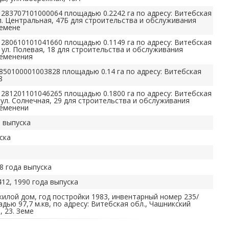
283707101000064 площадью 0.2242 га по адресу: Витебская
 ул. Центральная, 47Б для строительства и обслуживания
ремене
280610101041660 площадью 0.1149 га по адресу: Витебская
о, ул. Полевая, 18 для строительства и обслуживания
ременения
850100001003828 площадью 0.14 га по адресу: Витебская
8
281201101046265 площадью 0.1800 га по адресу: Витебская
, ул. Солнечная, 29 для строительства и обслуживания
ременени
 выпуска
ска
8 года выпуска
12, 1990 года выпуска
илой дом, год постройки 1983, инвентарный номер 235/
дью 97,7 м.кв, по адресу: Витебская обл., Чашникский
, 23. Земе