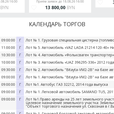
08.26 16:00
Приём заявок до 18.08.26 16:00
3
BYN
13 800,00
BYN
КАЛЕНДАРЬ ТОРГОВ
 09:00:00
Г
Лот № 1. Грузовая специальная цистерна (топлив
 11:00:00
Г
Лот № 5. Автомобиль «VAZ LADA 21214 120-40» Ни
 10:30:00
Г
Лот № 4. Автомобиль «Фольксваген транспортер»
 10:00:00
Г
Лот № 3. Автомобиль «UAZ 396295-336» 2012 года
 09:30:00
Г
Лот № 2. Автомобиль "Bitayta-VM2-2B" на базе 
 09:00:00
Г
Лот № 1. Автомобиль "Bitayta-VM2-2B" на базе 
 09:00:00
Г
Лот №1. Автобус ГАЗ 32212, 2014 года выпуска
 09:00:00
Г
Лот № 1. Легковой автомобиль SAMAND TU5, 2011 
 09:00:00
Г
Лот №1.Право аренды на 25 лет земельного участ
Целевое назначение земельного участка: Земель
"Объект торгового назначения ул. Сквозная в г.В
 09:00:00
Г
Лот № 1. Грузовой бортовой тентовый автомобил