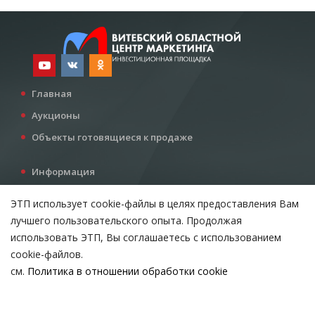
Главная
Аукционы
Объекты готовящиеся к продаже
Информация
Услуги
ЭТП использует cookie-файлы в целях предоставления Вам
Все для инвестора
лучшего пользовательского опыта. Продолжая
Контакты
использовать ЭТП, Вы соглашаетесь с использованием
cookie-файлов.
см.
Политика в отношении обработки cookie
Возникли вопросы?
ВЫБЕРИТЕ НАСТРОЙКИ COOKIE
Тел:
+375 212 24-63-12
Необходимые
МТС:
+375 29 510-07-63