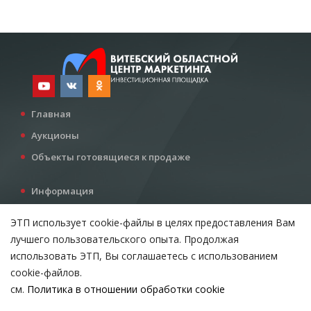
Главная
Аукционы
Объекты готовящиеся к продаже
Информация
Услуги
ЭТП использует cookie-файлы в целях предоставления Вам
Все для инвестора
лучшего пользовательского опыта. Продолжая
Контакты
использовать ЭТП, Вы соглашаетесь с использованием
cookie-файлов.
см.
Политика в отношении обработки cookie
Возникли вопросы?
ВЫБЕРИТЕ НАСТРОЙКИ COOKIE