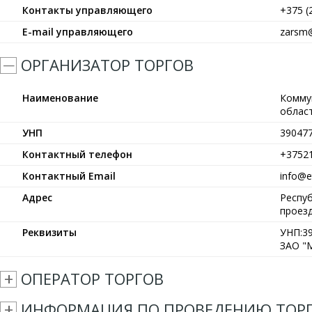
Контакты управляющего
+375 (
E-mail управляющего
zarsm@
ОРГАНИЗАТОР ТОРГОВ
Наименование
Комму
област
УНП
39047
Контактный телефон
+3752
Контактный Email
info@et
Адрес
Респуб
проезд
Реквизиты
УНП:39
ЗАО "М
ОПЕРАТОР ТОРГОВ
ИНФОРМАЦИЯ ПО ПРОВЕДЕНИЮ ТОР