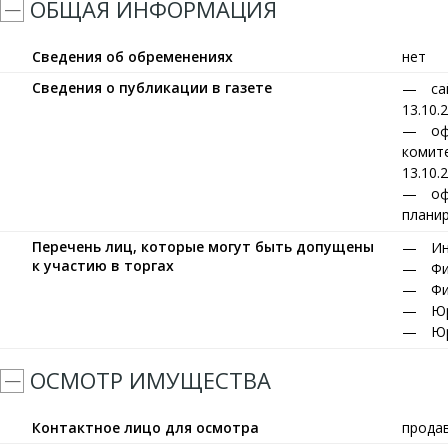
ОБЩАЯ ИНФОРМАЦИЯ
Сведения об обременениях
нет
Сведения о публикации в газете
са
13.10.
оф
комите
13.10.
оф
планир
Перечень лиц, которые могут быть допущены
Ин
к участию в торгах
Фи
Фи
Юр
Юр
ОСМОТР ИМУЩЕСТВА
Контактное лицо для осмотра
прода