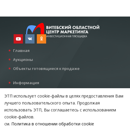
Главная
Аукционы
Объекты готовящиеся к продаже
Информация
Услуги
ЭТП использует cookie-файлы в целях предоставления Вам
Все для инвестора
лучшего пользовательского опыта. Продолжая
Контакты
использовать ЭТП, Вы соглашаетесь с использованием
cookie-файлов.
см.
Политика в отношении обработки cookie
Возникли вопросы?
ВЫБЕРИТЕ НАСТРОЙКИ COOKIE