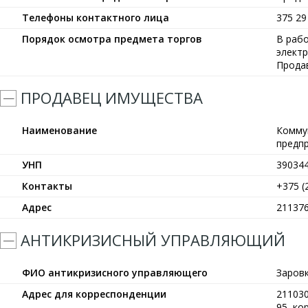
Телефоны контактного лица
375 29
Порядок осмотра предмета торгов
В рабо
элект
Прода
ПРОДАВЕЦ ИМУЩЕСТВА
Наименование
Комму
предп
УНП
39034
Контакты
+375 (
Адрес
211376
АНТИКРИЗИСНЫЙ УПРАВЛЯЮЩИЙ
ФИО антикризисного управляющего
Заров
Адрес для корреспонденции
211030
95, кор