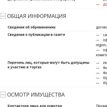
До
ОБЩАЯ ИНФОРМАЦИЯ
Сведения об обременениях
догово
Сведения о публикации в газете
са
оф
region
оф
комите
Перечень лиц, которые могут быть допущены
Ин
к участию в торгах
Фи
Фи
Юр
Юр
ОСМОТР ИМУЩЕСТВА
Контактное лицо для осмотра
Прода