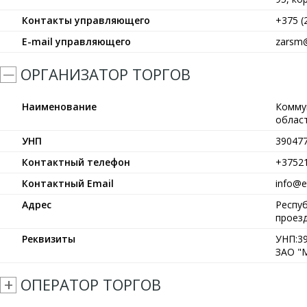
Контакты управляющего
+375 (
E-mail управляющего
zarsm@
ОРГАНИЗАТОР ТОРГОВ
Наименование
Комму
област
УНП
39047
Контактный телефон
+3752
Контактный Email
info@et
Адрес
Респуб
проезд
Реквизиты
УНП:39
ЗАО "М
ОПЕРАТОР ТОРГОВ