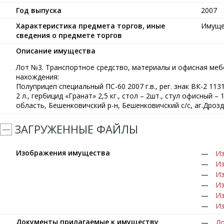
Год выпуска
2007
Характеристика предмета торгов, иные
Имуще
сведения о предмете торгов
Описание имущества
Лот №3. Транспортное средство, материалы и офисная мебе
нахождения:
Полуприцеп специальный ПС-60 2007 г.в., рег. знак ВК-2 113
2 л., гербицид «Гранат» 2,5 кг., стол – 2шт., стул офисный 
область, Бешенковичский р-н, Бешенковичский с/с, аг.Дрозд
ЗАГРУЖЕННЫЕ ФАЙЛЫ
Изображения имущества
Из
Из
Из
Из
Из
Из
Документы прилагаемые к имуществу
До