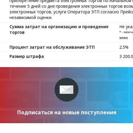
приобретение предмета электронных торгов по начальной ц
течение 5 дней со дня проведения электронных торгов воз
электронных торгов, услуги Оператора ЭТП согласно Прейс
независимой оценки.
Сумма затрат на организацию и проведение
Не ука
торгов
* - окон
заявок
Процент затрат на обслуживание ЭТП
2.5%
Размер штрафа
3 200.
Подписаться на новые поступления