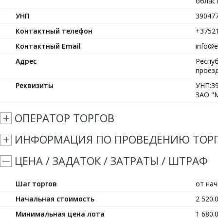
област
УНП
39047
Контактный телефон
+3752
Контактный Email
info@et
Адрес
Респуб
проезд
Реквизиты
УНП:39
ЗАО "М
ОПЕРАТОР ТОРГОВ
ИНФОРМАЦИЯ ПО ПРОВЕДЕНИЮ ТОР
ЦЕНА / ЗАДАТОК / ЗАТРАТЫ / ШТРАФ
Шаг торгов
от на
Начальная стоимость
2 520.
Минимальная цена лота
1 680.