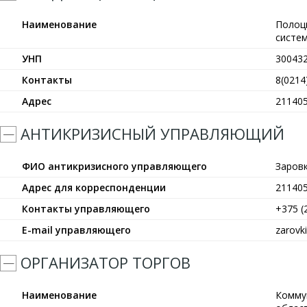
Наименование
Полоц
систе
УНП
30043
Контакты
8(0214
Адрес
211405
АНТИКРИЗИСНЫЙ УПРАВЛЯЮЩИЙ
ФИО антикризисного управляющего
Заров
Адрес для корреспонденции
211405
Контакты управляющего
+375 (
E-mail управляющего
zarovk
ОРГАНИЗАТОР ТОРГОВ
Наименование
Комму