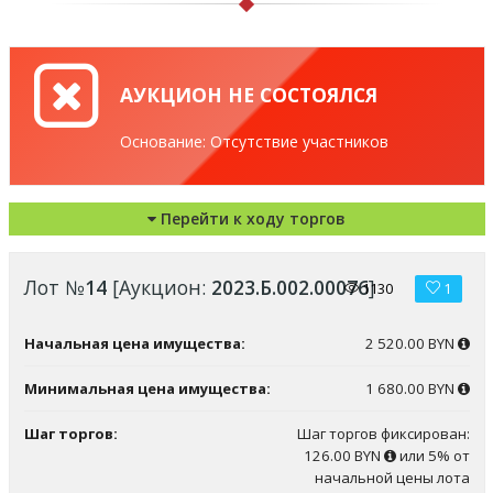
АУКЦИОН НЕ СОСТОЯЛСЯ
Основание: Отсутствие участников
Перейти к ходу торгов
Лот №
14
[Аукцион:
2023.Б.002.00076
]
1130
1
Начальная цена имущества:
2 520.00 BYN
Минимальная цена имущества:
1 680.00 BYN
Шаг торгов:
Шаг торгов фиксирован:
126.00 BYN
или 5% от
начальной цены лота