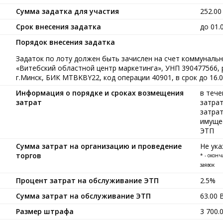
Сумма задатка для участия
252.0
Срок внесения задатка
до 01.
Порядок внесения задатка
Задаток по лоту должен быть зачислен на счет коммуналь
«Витебский областной центр маркетинга», УНП 390477566
г.Минск, БИК MTBKBY22, код операции 40901, в срок до 16.00
Информация о порядке и сроках возмещения
в тече
затрат
затрат
затрат
имущес
ЭТП
Сумма затрат на организацию и проведение
Не ука
торгов
* - окон
заявок
Процент затрат на обслуживание ЭТП
2.5%
Сумма затрат на обслуживание ЭТП
63.00
Размер штрафа
3 700.