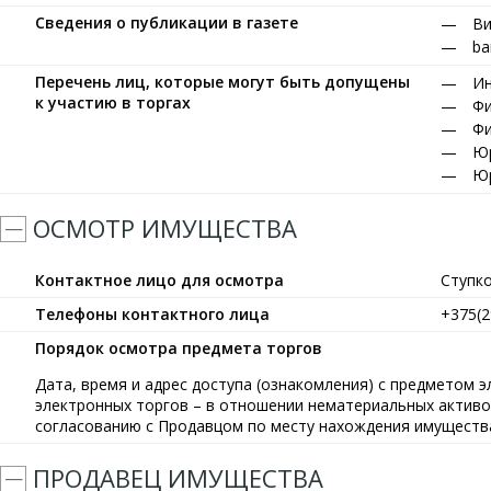
Сведения о публикации в газете
Ви
ba
Перечень лиц, которые могут быть допущены
Ин
к участию в торгах
Фи
Фи
Юр
Юр
ОСМОТР ИМУЩЕСТВА
Контактное лицо для осмотра
Ступк
Телефоны контактного лица
+375(2
Порядок осмотра предмета торгов
Дата, время и адрес доступа (ознакомления) с предметом 
электронных торгов – в отношении нематериальных активов
согласованию с Продавцом по месту нахождения имущества (
ПРОДАВЕЦ ИМУЩЕСТВА