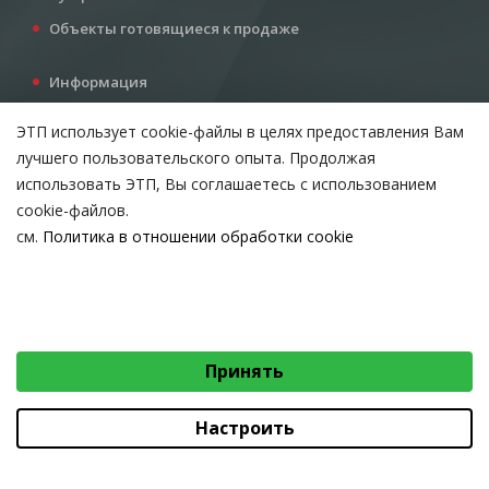
Объекты готовящиеся к продаже
Информация
Услуги
ЭТП использует cookie-файлы в целях предоставления Вам
Все для инвестора
лучшего пользовательского опыта. Продолжая
Контакты
использовать ЭТП, Вы соглашаетесь с использованием
cookie-файлов.
см.
Политика в отношении обработки cookie
Возникли вопросы?
ВЫБЕРИТЕ НАСТРОЙКИ COOKIE
Тел:
+375 212 24-63-12
Необходимые
МТС:
+375 29 510-07-63
Email:
info@etpvit.by
Функциональные/Статистические
Принять
© 2026 Коммунальное консалтинговое унитарное предприятие
«Витебский областной центр маркетинга» - Все права защищены
авторским правом
Настроить
Коммунальное консалтинговое унитарное предприятие «Витебский областной
центр маркетинга»
Юридический адрес: 210015, г. Витебск, проезд Гоголя, д. 5, УНП 390477566