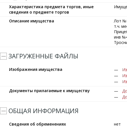
Характеристика предмета торгов, иные
Имуще
сведения о предмете торгов
Описание имущества
Лот №
т.ч. м
Прицеп
инв №4
Тросни
ЗАГРУЖЕННЫЕ ФАЙЛЫ
Изображения имущества
Из
Из
Из
Документы прилагаемые к имуществу
До
До
ОБЩАЯ ИНФОРМАЦИЯ
Сведения об обременениях
нет