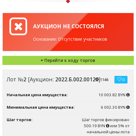
АУКЦИОН НЕ СОСТОЯЛСЯ
Основание: Отсутствие участников
Перейти к ходу торгов
Лот №
2
[Аукцион:
2022.Б.002.00120
]
1146
0
Начальная цена имущества:
10 003.82 BYN
Минимальная цена имущества:
6 002.30 BYN
Шаг торгов:
Шаг торгов фиксирован:
500.19 BYN
или 5% от
начальной цены лота