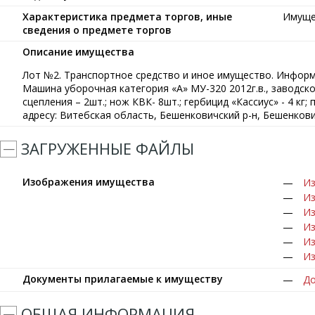
Характеристика предмета торгов, иные
Имуще
сведения о предмете торгов
Описание имущества
Лот №2. Транспортное средство и иное имущество. Информа
Машина уборочная категория «А» МУ-320 2012г.в., заводской
сцепления – 2шт.; нож КВК- 8шт.; гербицид «Кассиус» - 4 кг
адресу: Витебская область, Бешенковичский р-н, Бешенкович
ЗАГРУЖЕННЫЕ ФАЙЛЫ
Изображения имущества
Из
Из
Из
Из
Из
Из
Документы прилагаемые к имуществу
До
ОБЩАЯ ИНФОРМАЦИЯ