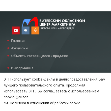
Главная
Аукционы
Объекты готовящиеся к продаже
Информация
Услуги
ЭТП использует cookie-файлы в целях предоставления Вам
Все для инвестора
лучшего пользовательского опыта. Продолжая
Контакты
использовать ЭТП, Вы соглашаетесь с использованием
cookie-файлов.
см.
Политика в отношении обработки cookie
Возникли вопросы?
ВЫБЕРИТЕ НАСТРОЙКИ COOKIE