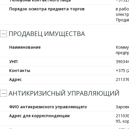
Порядок осмотра предмета торгов
в рабо
элект
Прода
ПРОДАВЕЦ ИМУЩЕСТВА
Наименование
Комму
предп
УНП
39034
Контакты
+375 (
Адрес
211376
АНТИКРИЗИСНЫЙ УПРАВЛЯЮЩИЙ
ФИО антикризисного управляющего
Заров
Адрес для корреспонденции
211030
95, кор