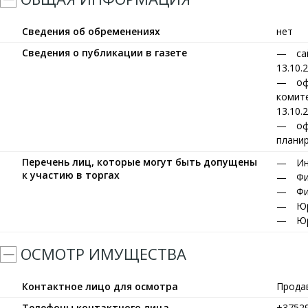
Сведения об обременениях
нет
Сведения о публикации в газете
са
13.10.
оф
комите
13.10.
оф
планир
Перечень лиц, которые могут быть допущены
Ин
к участию в торгах
Фи
Фи
Юр
Юр
ОСМОТР ИМУЩЕСТВА
Контактное лицо для осмотра
Прода
Телефоны контактного лица
+3752