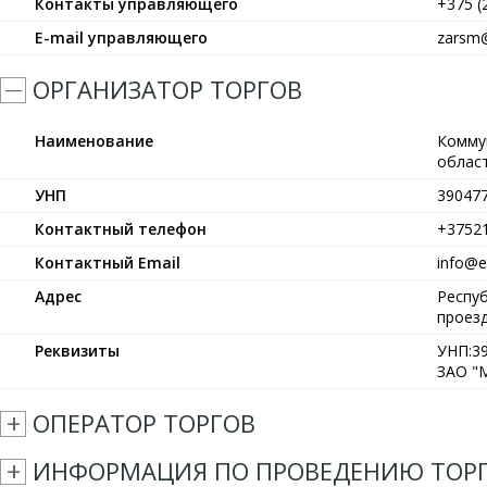
Контакты управляющего
+375 (
E-mail управляющего
zarsm@
ОРГАНИЗАТОР ТОРГОВ
Наименование
Комму
област
УНП
39047
Контактный телефон
+3752
Контактный Email
info@et
Адрес
Респуб
проезд
Реквизиты
УНП:39
ЗАО "М
ОПЕРАТОР ТОРГОВ
ИНФОРМАЦИЯ ПО ПРОВЕДЕНИЮ ТОР