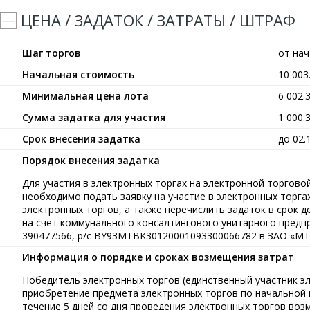
ЦЕНА / ЗАДАТОК / ЗАТРАТЫ / ШТРАФ
Шаг торгов
от на
Начальная стоимость
10 00
Минимальная цена лота
6 002.
Сумма задатка для участия
1 000.
Срок внесения задатка
до 02.
Порядок внесения задатка
Для участия в электронных торгах на электронной торговой 
необходимо подать заявку на участие в электронных торга
электронных торгов, а также перечислить задаток в срок до
на счет коммунального консалтингового унитарного предп
390477566, р/с BY93MTBK30120001093300066782 в ЗАО «МТБ
Информация о порядке и сроках возмещения затрат
Победитель электронных торгов (единственный участник э
приобретение предмета электронных торгов по начальной ц
течение 5 дней со дня проведения электронных торгов воз