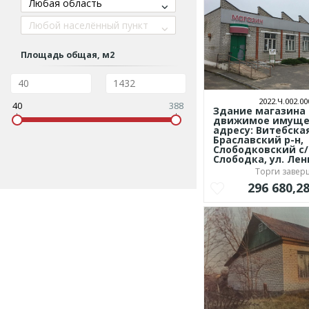
Любая область
Любой населённый пункт
Площадь общая, м2
2022.Ч.002.00
40
388
Здание магазина
движимое имуще
адресу: Витебская
Браславский р-н,
Слободковский с/с
Слободка, ул. Лен
Торги заве
296 680,2