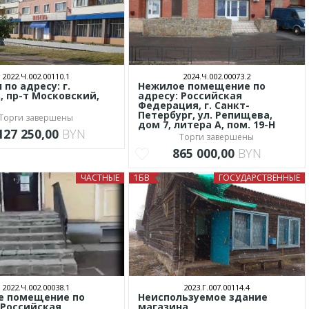
2022.Ч.002.00110.1
2024.Ч.002.00073.2
по адресу: г.
Нежилое помещение по
, пр-т Московский,
адресу: Российская
Федерация, г. Санкт-
Петербург, ул. Репищева,
Торги завершены
дом 7, литера А, пом. 19-Н
127 250,00
BYN
Торги завершены
865 000,00
BYN
ЧАСТНЫЕ
1БВ
ГОСУДАРСТВЕННЫЕ
2022.Ч.002.00038.1
2023.Г.007.00114.4
е помещение по
Неиспользуемое здание
 Российская
магазина