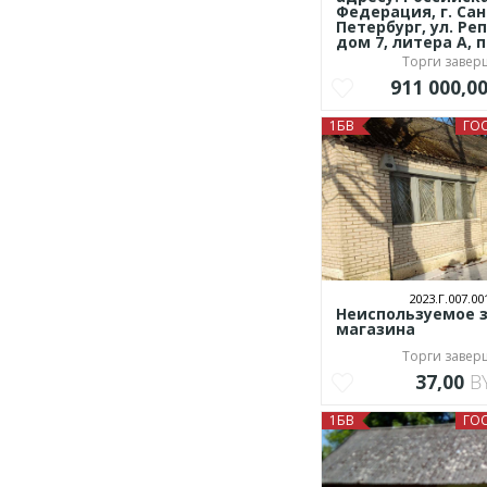
Федерация, г. Сан
Петербург, ул. Ре
дом 7, литера А, п
Торги заве
911 000,0
1БВ
ГО
2023.Г.007.00
Неиспользуемое 
магазина
Торги заве
37,00
B
1БВ
ГО