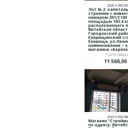
2025.Ч.002.00
Лот № 2. капитал
строение с инве
номером 201/С105
площадью 103,4 кв
расположенного п
Витебская област
Городокский райо
Езерищинский с/с,
Езерище, ул.Ленин
наименование – 
магазина «Берёз
Торги заве
11 560,0
2023.Ч.002.00
Магазин "Стройм
по адресу: Витебс