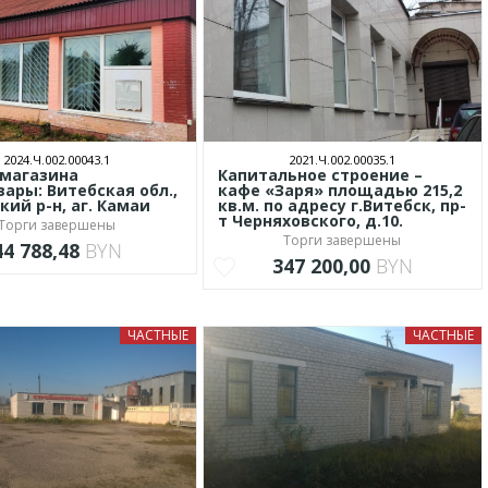
2024.Ч.002.00043.1
2021.Ч.002.00035.1
 магазина
Капитальное строение –
ары: Витебская обл.,
кафе «Заря» площадью 215,2
кий р-н, аг. Камаи
кв.м. по адресу г.Витебск, пр-
т Черняховского, д.10.
Торги завершены
Торги завершены
44 788,48
BYN
347 200,00
BYN
ЧАСТНЫЕ
ЧАСТНЫЕ