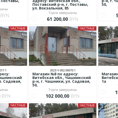
. Поставы,
адресу: Витебская обл.,
р-н, г. 
Поставский р-н, г. Поставы,
50,
ул. Вокзальная, 85
ршены
Торги завершены
0
BYN
61 200,00
BYN
ЧАСТНЫЕ
ЧАСТНЫЕ
017.1
2023.Ч.002.00070.1
ресу:
Магазин №8 по адресу:
Магазин 
Чашникский
Витебская обл., Чашникский
Витебск
л. Садовая,
р-н, г. Чашники, ул. Садовая,
1а
50,
ршены
Торги завершены
1
0
BYN
102 000,00
BYN
ЧАСТНЫЕ
ЧАСТНЫЕ