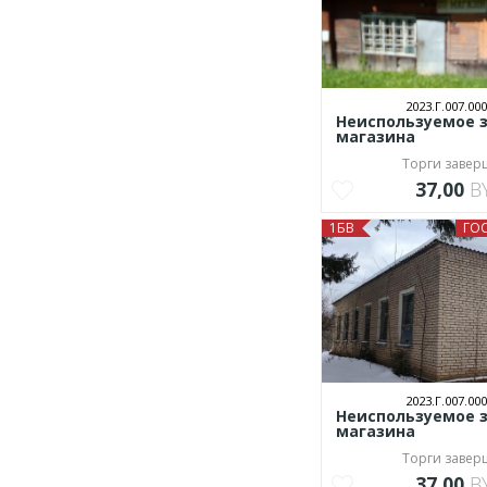
2023.Г.007.000
Неиспользуемое 
магазина
Торги заве
37,00
B
1БВ
ГО
2023.Г.007.000
Неиспользуемое 
магазина
Торги заве
37,00
B