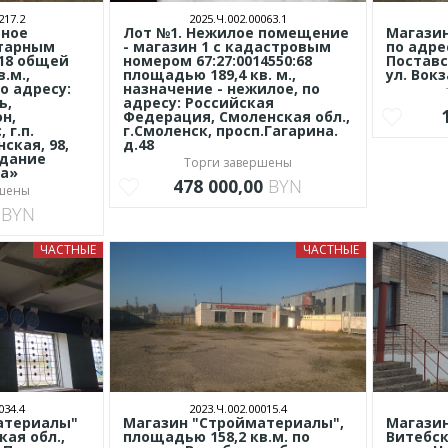
217.2
2025.Ч.002.00063.1
ьное
Лот №1. Нежилое помещение
Магази
нтарным
- магазин 1 с кадастровым
по адре
18 общей
номером 67:27:0014550:68
Поставс
.м.,
площадью 189,4 кв. м.,
ул. Вокз
о адресу:
назначение - нежилое, по
ь,
адресу: Российская
н,
Федерация, Смоленская обл.,
 г.п.
г.Смоленск, просп.Гагарина.
ская, 98,
д.48
здание
Торги завершены
ка»
478 000,00
BYN
ршены
0
BYN
ЧАСТНЫЕ
ЧАСТНЫЕ
034.4
2023.Ч.002.00015.4
атериалы"
Магазин "Стройматериалы",
Магазин
кая обл.,
площадью 158,2 кв.м. по
Витебск