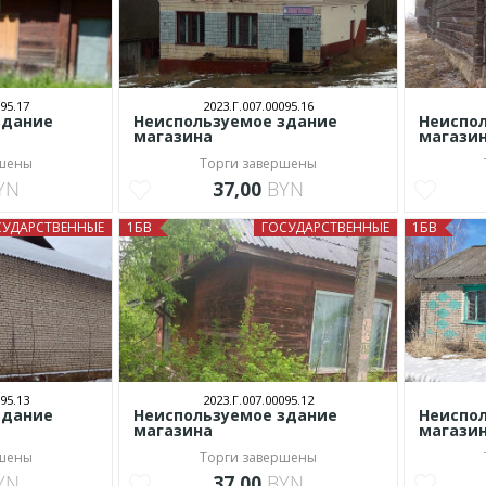
95.17
2023.Г.007.00095.16
здание
Неиспользуемое здание
Неиспо
магазина
магази
ршены
Торги завершены
YN
37,00
BYN
СУДАРСТВЕННЫЕ
1БВ
ГОСУДАРСТВЕННЫЕ
1БВ
95.13
2023.Г.007.00095.12
здание
Неиспользуемое здание
Неиспо
магазина
магази
ршены
Торги завершены
YN
37,00
BYN