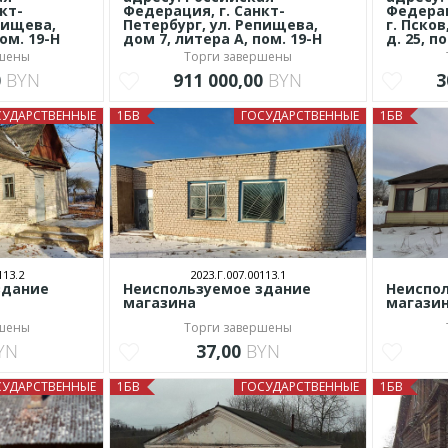
кт-
Федерация, г. Санкт-
Федерац
пищева,
Петербург, ул. Репищева,
г. Псков
ом. 19-Н
дом 7, литера А, пом. 19-Н
д. 25, п
ршены
Торги завершены
0
BYN
911 000,00
BYN
3
СУДАРСТВЕННЫЕ
1БВ
ГОСУДАРСТВЕННЫЕ
1БВ
113.2
2023.Г.007.00113.1
здание
Неиспользуемое здание
Неиспо
магазина
магази
ршены
Торги завершены
YN
37,00
BYN
СУДАРСТВЕННЫЕ
1БВ
ГОСУДАРСТВЕННЫЕ
1БВ