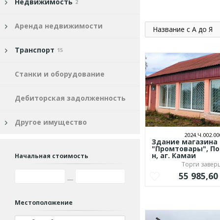
Недвижимость
2
Аренда недвижимости
Название с А до Я
Транспорт
15
Станки и оборудование
Дебиторская задолженность
Другое имущество
2024.Ч.002.00
Здание магазина
"Промтовары", По
н, аг. Камаи
Начальная стоимость
Торги заве
55 985,6
Местоположение