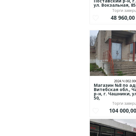
Поставский р-н, г
ул. Вокзальная, 85
Торги заве
48 960,0
2024.Ч.002.00
Магазин №8 по ад
Витебская обл., 
р-н, г. Чашники, у
50,
Торги заве
104 000,0