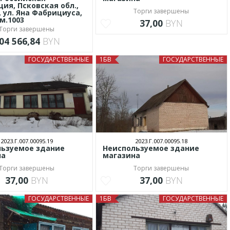
ия, Псковская обл.,
Торги завершены
, ул. Яна Фабрициуса,
ом.1003
37,00
BYN
Торги завершены
04 566,84
BYN
ГОСУДАРСТВЕННЫЕ
1БВ
ГОСУДАРСТВЕННЫЕ
2023.Г.007.00095.19
2023.Г.007.00095.18
льзуемое здание
Неиспользуемое здание
на
магазина
Торги завершены
Торги завершены
37,00
BYN
37,00
BYN
ГОСУДАРСТВЕННЫЕ
1БВ
ГОСУДАРСТВЕННЫЕ