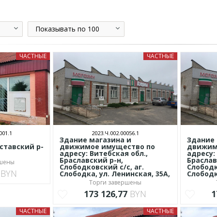
Показывать по 100
ЧАСТНЫЕ
ЧАСТНЫЕ
001.1
2023.Ч.002.00056.1
Здание магазина и
Здание 
ставский р-
движимое имущество по
движим
адресу: Витебская обл.,
адресу:
Браславский р-н,
Браслав
ршены
Слободковский с/с, аг.
Слободк
0
BYN
Слободка, ул. Ленинская, 35А,
Слободк
Торги завершены
173 126,77
BYN
1
ЧАСТНЫЕ
ЧАСТНЫЕ