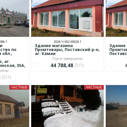
086.1
2024.Ч.002.00020.1
 и
Здание магазина
Здание
ство по
Промтовары, Поставский р-н,
Промтов
 обл.,
аг. Камаи
Поставс
Торги завершены
, аг.
44 788,48
BYN
инская, 35А,
ршены
8
BYN
ЧАСТНЫЕ
ЧАСТНЫЕ