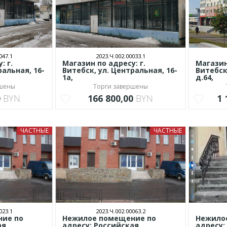
047.1
2023.Ч.002.00033.1
: г.
Магазин по адресу: г.
Магазин 
ральная, 16-
Витебск, ул. Центральная, 16-
Витебск
1а,
д.64,
ршены
Торги завершены
0
BYN
166 800,00
BYN
1 
ЧАСТНЫЕ
ЧАСТНЫЕ
023.1
2023.Ч.002.00063.2
ие по
Нежилое помещение по
Нежило
ая
адресу: Российская
адресу: