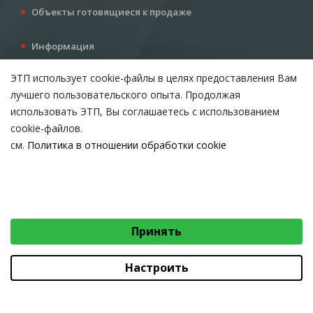
Объекты готовящиеся к продаже
Информация
Услуги
ЭТП использует cookie-файлы в целях предоставления Вам
Все для инвестора
лучшего пользовательского опыта. Продолжая
Контакты
использовать ЭТП, Вы соглашаетесь с использованием
cookie-файлов.
см.
Политика в отношении обработки cookie
Возникли вопросы?
ВЫБЕРИТЕ НАСТРОЙКИ COOKIE
Тел:
+375 212 24-63-12
Необходимые
МТС:
+375 29 510-07-63
Email:
info@etpvit.by
Функциональные/Статистические
Принять
© 2026 Коммунальное консалтинговое унитарное предприятие
«Витебский областной центр маркетинга» - Все права защищены
авторским правом
Настроить
Коммунальное консалтинговое унитарное предприятие «Витебский областной
центр маркетинга»
Юридический адрес: 210015, г. Витебск, проезд Гоголя, д. 5, УНП 390477566