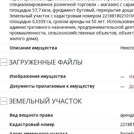
специализированное розничной торговли – магазин) с сар
площадью 57,7 кв.м, фундамент бутовый, перекрытие доща
Земельный участок с кадастровым номером 22188180210100
площадью 0,0339 га, сроком аренды на 50 лет. Использова
административного назначения, предпринимательской дея
промышленности, сельскохозяйственных объектов, объект
жилого дома).
Описание имущества
Неисп
ЗАГРУЖЕННЫЕ ФАЙЛЫ
Изображения имущества
Из
Документы прилагаемые к имуществу
До
ЗЕМЕЛЬНЫЙ УЧАСТОК
Вид вещного права
аренд
Кадастровый номер
22188
Адрес земельного участка
Витебс