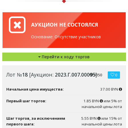
АУКЦИОН НЕ СОСТОЯЛСЯ
Основание: Отсутствие участников
Перейти к ходу торгов
Лот №
18
[Аукцион:
2023.Г.007.00095
]
1150
0
Начальная цена имущества:
37.00 BYN
Первый шаг торгов:
1.85 BYN
или 5% от
начальной цены лота
Шаг торгов, за исключением
5.55 BYN
или 15% от
первого шага:
начальной цены лота