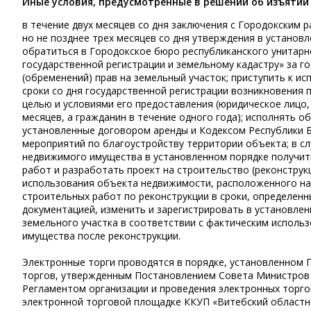
Иные условия, предусмотренные в решении об изъятии
в течение двух месяцев со дня заключения с Городокским 
но не позднее трех месяцев со дня утверждения в установ
обратиться в Городокское бюро республиканского унитарн
государственной регистрации и земельному кадастру» за г
(обременений) прав на земельный участок; приступить к и
сроки со дня государственной регистрации возникновения 
целью и условиями его предоставления (юридическое лицо
месяцев, а гражданин в течение одного года); исполнять о
установленные договором аренды и Кодексом Республики Б
мероприятий по благоустройству территории объекта; в с
недвижимого имущества в установленном порядке получит
работ и разработать проект на строительство (реконстру
использования объекта недвижимости, расположенного на
строительных работ по реконструкции в сроки, определен
документацией, изменить и зарегистрировать в установлен
земельного участка в соответствии с фактическим испол
имущества после реконструкции.
Электронные торги проводятся в порядке, установленном
торгов, утвержденным Постановлением Совета Министров Р
Регламентом организации и проведения электронных торго
электронной торговой площадке ККУП «Витебский областной