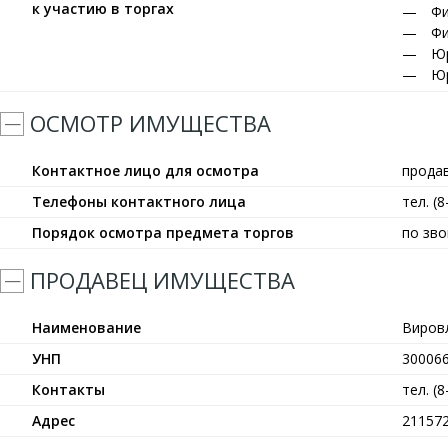
к участию в торгах
Фи
Фи
Юр
Юр
ОСМОТР ИМУЩЕСТВА
Контактное лицо для осмотра
прода
Телефоны контактного лица
тел. (
Порядок осмотра предмета торгов
по зво
ПРОДАВЕЦ ИМУЩЕСТВА
Наименование
Виров
УНП
30006
Контакты
тел. (
Адрес
211572