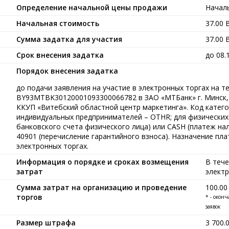
Определение начальной цены продажи
Началь
Начальная стоимость
37.00
Сумма задатка для участия
37.00
Срок внесения задатка
до 08.
Порядок внесения задатка
до подачи заявления на участие в электронных торгах на т
BY93MTBK30120001093300066782 в ЗАО «МТБанк» г. Минск,
ККУП «Витебский областной центр маркетинга». Код катего
индивидуальных предпринимателей – OTHR; для физических 
банковского счета физического лица) или CASH (платеж нал
40901 (перечисление гарантийного взноса). Назначение пла
электронных торгах.
Информация о порядке и сроках возмещения
В тече
затрат
элект
Сумма затрат на организацию и проведение
100.0
торгов
* - окон
заявок
Размер штрафа
3 700.