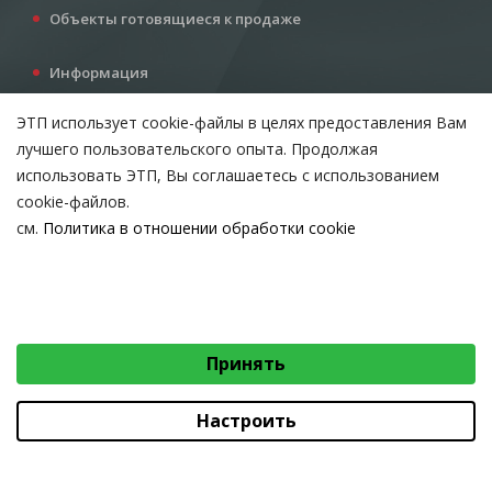
Объекты готовящиеся к продаже
Информация
Услуги
ЭТП использует cookie-файлы в целях предоставления Вам
Все для инвестора
лучшего пользовательского опыта. Продолжая
Контакты
использовать ЭТП, Вы соглашаетесь с использованием
cookie-файлов.
см.
Политика в отношении обработки cookie
Возникли вопросы?
ВЫБЕРИТЕ НАСТРОЙКИ COOKIE
Тел:
+375 212 24-63-12
Необходимые
МТС:
+375 29 510-07-63
Email:
info@etpvit.by
Функциональные/Статистические
Принять
© 2026 Коммунальное консалтинговое унитарное предприятие
«Витебский областной центр маркетинга» - Все права защищены
авторским правом
Настроить
Коммунальное консалтинговое унитарное предприятие «Витебский областной
центр маркетинга»
Юридический адрес: 210015, г. Витебск, проезд Гоголя, д. 5, УНП 390477566