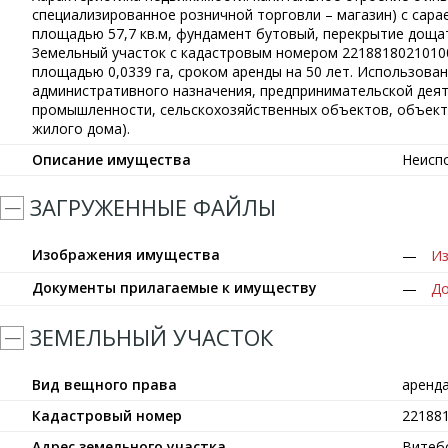
специализированное розничной торговли – магазин) с сар
площадью 57,7 кв.м, фундамент бутовый, перекрытие доща
Земельный участок с кадастровым номером 22188180210100
площадью 0,0339 га, сроком аренды на 50 лет. Использова
административного назначения, предпринимательской дея
промышленности, сельскохозяйственных объектов, объект
жилого дома).
Описание имущества
Неисп
ЗАГРУЖЕННЫЕ ФАЙЛЫ
Изображения имущества
Из
Документы прилагаемые к имуществу
До
ЗЕМЕЛЬНЫЙ УЧАСТОК
Вид вещного права
аренд
Кадастровый номер
22188
Адрес земельного участка
Витебс