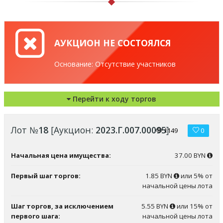
АУКЦИОН НЕ СОСТОЯЛСЯ
Основание: Отсутствие участников
Перейти к ходу торгов
Лот №
18
[Аукцион:
2023.Г.007.00095
]
1149
0
Начальная цена имущества:
37.00 BYN
Первый шаг торгов:
1.85 BYN
или 5% от
начальной цены лота
Шаг торгов, за исключением
5.55 BYN
или 15% от
первого шага:
начальной цены лота