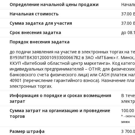
Определение начальной цены продажи
Началь
Начальная стоимость
37.00
Сумма задатка для участия
37.00
Срок внесения задатка
до 08.
Порядок внесения задатка
до подачи заявления на участие в электронных торгах на т
BY93MTBK30120001093300066782 в ЗАО «МТБанк» г. Минск,
ККУП «Витебский областной центр маркетинга». Код катего
индивидуальных предпринимателей – OTHR; для физических 
банковского счета физического лица) или CASH (платеж нал
40901 (перечисление гарантийного взноса). Назначение пла
электронных торгах.
Информация о порядке и сроках возмещения
В тече
затрат
элект
Сумма затрат на организацию и проведение
100.0
торгов
* - окон
заявок
Размер штрафа
3 700.