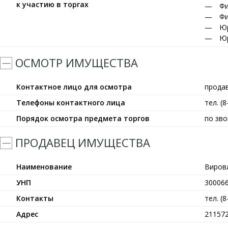
к участию в торгах
Фи
Фи
Юр
Юр
ОСМОТР ИМУЩЕСТВА
Контактное лицо для осмотра
прода
Телефоны контактного лица
тел. (
Порядок осмотра предмета торгов
по зво
ПРОДАВЕЦ ИМУЩЕСТВА
Наименование
Виров
УНП
30006
Контакты
тел. (
Адрес
211572