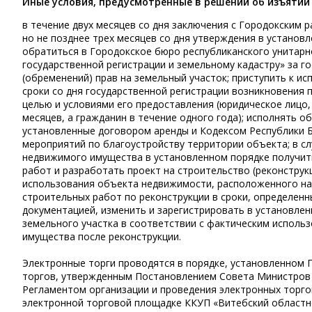
Иные условия, предусмотренные в решении об изъятии
в течение двух месяцев со дня заключения с Городокским 
но не позднее трех месяцев со дня утверждения в установ
обратиться в Городокское бюро республиканского унитарн
государственной регистрации и земельному кадастру» за г
(обременений) прав на земельный участок; приступить к и
сроки со дня государственной регистрации возникновения 
целью и условиями его предоставления (юридическое лицо
месяцев, а гражданин в течение одного года); исполнять о
установленные договором аренды и Кодексом Республики Б
мероприятий по благоустройству территории объекта; в с
недвижимого имущества в установленном порядке получит
работ и разработать проект на строительство (реконстру
использования объекта недвижимости, расположенного на
строительных работ по реконструкции в сроки, определен
документацией, изменить и зарегистрировать в установлен
земельного участка в соответствии с фактическим испол
имущества после реконструкции.
Электронные торги проводятся в порядке, установленном
торгов, утвержденным Постановлением Совета Министров Р
Регламентом организации и проведения электронных торго
электронной торговой площадке ККУП «Витебский областной