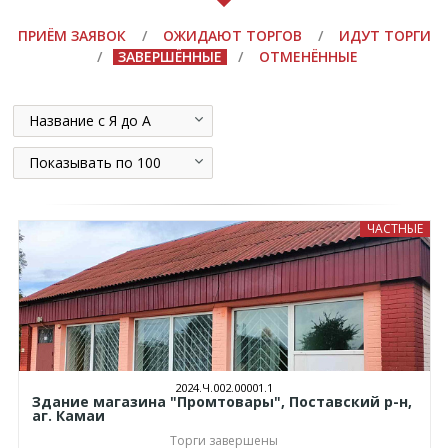
ПРИЁМ ЗАЯВОК
/
ОЖИДАЮТ ТОРГОВ
/
ИДУТ ТОРГИ
/
ЗАВЕРШЁННЫЕ
/
ОТМЕНЁННЫЕ
Название с Я до А
Показывать по 100
ЧАСТНЫЕ
2024.Ч.002.00001.1
Здание магазина "Промтовары", Поставский р-н,
аг. Камаи
Торги завершены