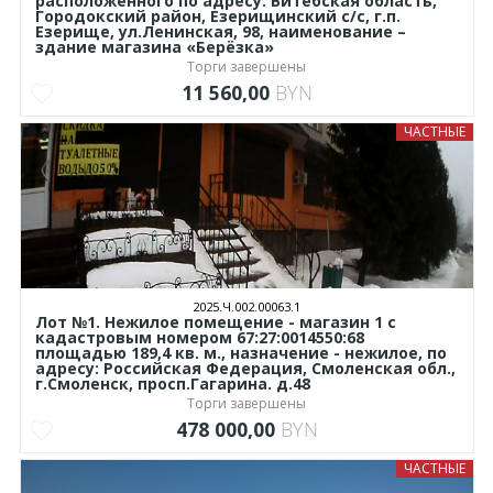
расположенного по адресу: Витебская область,
Городокский район, Езерищинский с/с, г.п.
Езерище, ул.Ленинская, 98, наименование –
здание магазина «Берёзка»
Торги завершены
11 560,00
BYN
ЧАСТНЫЕ
2025.Ч.002.00063.1
Лот №1. Нежилое помещение - магазин 1 с
кадастровым номером 67:27:0014550:68
площадью 189,4 кв. м., назначение - нежилое, по
адресу: Российская Федерация, Смоленская обл.,
г.Смоленск, просп.Гагарина. д.48
Торги завершены
478 000,00
BYN
ЧАСТНЫЕ