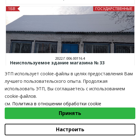
1БВ
ГОСУДАРСТВЕННЫЕ
2022.Г.006.00116.4
Неиспользуемое здание магазина № 33
ЭТП использует cookie-файлы в целях предоставления Вам
Торги завершены
лучшего пользовательского опыта. Продолжая
32,00
BYN
использовать ЭТП, Вы соглашаетесь с использованием
ЧАСТНЫЕ
cookie-файлов.
см.
Политика в отношении обработки cookie
ВЫБЕРИТЕ НАСТРОЙКИ COOKIE
Принять
Необходимые
Функциональные/Статистические
Настроить