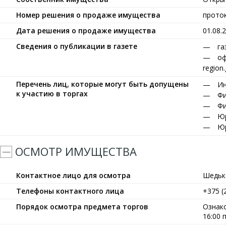
Номер решения о продаже имущества
прото
Дата решения о продаже имущества
01.08.
Сведения о публикации в газете
га
оф
region
Перечень лиц, которые могут быть допущены
Ин
к участию в торгах
Фи
Фи
Юр
Юр
ОСМОТР ИМУЩЕСТВА
Контактное лицо для осмотра
Шедьк
Телефоны контактного лица
+375 (
Порядок осмотра предмета торгов
Ознако
16:00