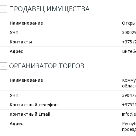
ПРОДАВЕЦ ИМУЩЕСТВА
Наименование
Откры
УНП
30002
Контакты
+375 (
Адрес
Витебс
ОРГАНИЗАТОР ТОРГОВ
Наименование
Комму
област
УНП
39047
Контактный телефон
+3752
Контактный Email
info@et
Адрес
Респуб
проезд