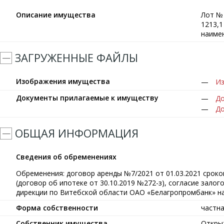
Описание имущества
Лот №
1213,1
наимен
ЗАГРУЖЕННЫЕ ФАЙЛЫ
Изображения имущества
Из
Документы прилагаемые к имуществу
До
До
ОБЩАЯ ИНФОРМАЦИЯ
Сведения об обременениях
Обременения: договор аренды №7/2021 от 01.03.2021 сроко
(договор об ипотеке от 30.10.2019 №272-з), согласие зало
дирекции по Витебской области ОАО «Белагропромбанк» н
Форма собственности
частн
Собственник имущества
Откры