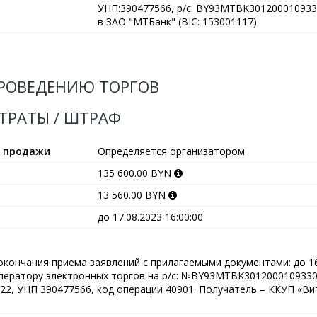
УНП:390477566, р/с: BY93MTBK301200010933
в ЗАО "МТБанк" (BIC: 153001117)
РОВЕДЕНИЮ ТОРГОВ
АТРАТЫ / ШТРАФ
ы продажи
Определяется организатором
135 600.00 BYN
13 560.00 BYN
до 17.08.2023 16:00:00
окончания приема заявлений с прилагаемыми документами: до 16.
оператору электронных торгов на р/с: №BY93MTBK301200010933
2, УНП 390477566, код операции 40901. Получатель – ККУП «Ви