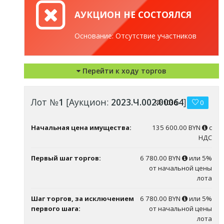
АУКЦИОН НЕ СОСТОЯЛСЯ
Основание: Отсутствие участников
Перейти к ходу торгов
Лот №
1
[Аукцион:
2023.Ч.002.00064
]
1036
0
Начальная цена имущества:
135 600.00 BYN
с
НДС
Первый шаг торгов:
6 780.00 BYN
или 5%
от начальной цены
лота
Шаг торгов, за исключением
6 780.00 BYN
или 5%
первого шага:
от начальной цены
лота