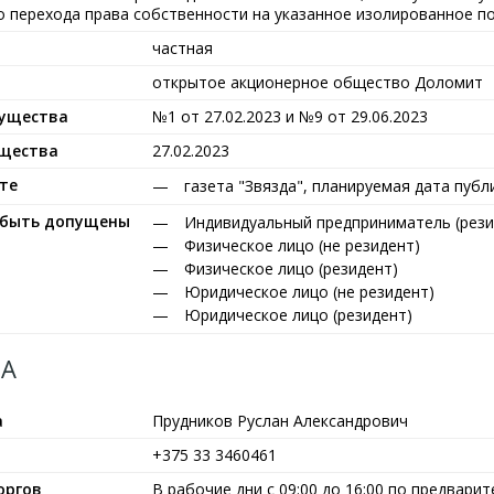
 перехода права собственности на указанное изолированное п
частная
открытое акционерное общество Доломит
мущества
№1 от 27.02.2023 и №9 от 29.06.2023
ущества
27.02.2023
те
газета "Звязда", планируемая дата публ
т быть допущены
Индивидуальный предприниматель (рези
Физическое лицо (не резидент)
Физическое лицо (резидент)
Юридическое лицо (не резидент)
Юридическое лицо (резидент)
А
а
Прудников Руслан Александрович
+375 33 3460461
оргов
В рабочие дни с 09:00 до 16:00 по предвар