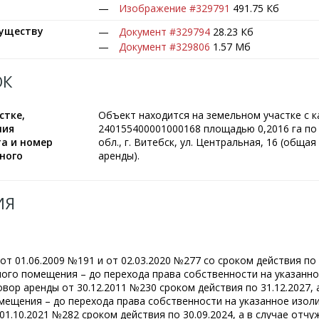
Изображение #329791
491.75 Кб
муществу
Документ #329794
28.23 Кб
Документ #329806
1.57 Мб
ОК
стке,
Объект находится на земельном участке с 
ния
240155400001000168 площадью 0,2016 га по 
а и номер
обл., г. Витебск, ул. Центральная, 16 (обща
ного
аренды).
ИЯ
т 01.06.2009 №191 и от 02.03.2020 №277 со сроком действия по 0
ого помещения – до перехода права собственности на указанн
ор аренды от 30.12.2011 №230 сроком действия по 31.12.2027, а
ещения – до перехода права собственности на указанное изол
1.10.2021 №282 сроком действия по 30.09.2024, а в случае отчу