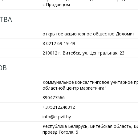
с Продавцом
ТВА
открытое акционерное общество Доломит
8 0212 69-19-49
210012 г. Витебск, ул. Центральная. 23
ОВ
Коммунальное консалтинговое унитарное п
областной центр маркетинга"
390477566
+375212246312
info@etpvit.by
Республика Беларусь, Витебская область, Ви
проезд Гоголя, 5