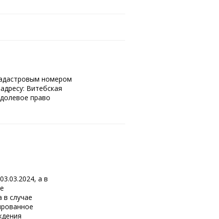
кадастровым номером
адресу: Витебская
я долевое право
3.03.2024, а в
ое
 в случае
ированное
ждения