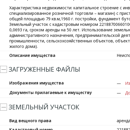
Характеристика недвижимости: капитальное строение с ин
специализированное розничной торговли – магазин) с пристр
общей площадью 79 кв.м,1960 г. постройки, фундамент бу
Земельный участок с кадастровым номером 2218870066010
0,0693 га, сроком аренды на 50 лет. Использование земел
административного назначения, предпринимательской дея
промышленности, сельскохозяйственных объектов, объект
жилого дома).
Описание имущества
Неисп
ЗАГРУЖЕННЫЕ ФАЙЛЫ
Изображения имущества
Из
Документы прилагаемые к имуществу
До
ЗЕМЕЛЬНЫЙ УЧАСТОК
Вид вещного права
аренд
Кадастровый номер
22188