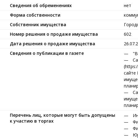
Сведения об обременениях
нет
Форма собственности
комму
Собственник имущества
Город
Номер решения о продаже имущества
602
Дата решения о продаже имущества
26.07.
Сведения о публикации в газете
"В
Са
(https:
сайте 
имущест
планир
Са
имущест
планир
Перечень лиц, которые могут быть допущены
Ин
к участию в торгах
Фи
Фи
Юр