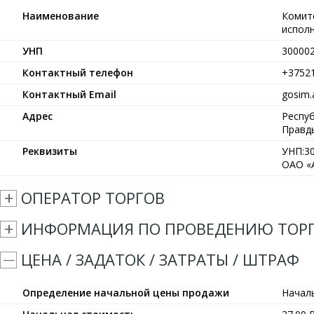
Наименование
Комит
испол
УНП
30000
Контактный телефон
+3752
Контактный Email
gosim.
Адрес
Респуб
Правды
Реквизиты
УНП:30
ОАО «А
ОПЕРАТОР ТОРГОВ
ИНФОРМАЦИЯ ПО ПРОВЕДЕНИЮ ТОР
ЦЕНА / ЗАДАТОК / ЗАТРАТЫ / ШТРАФ
Определение начальной цены продажи
Началь