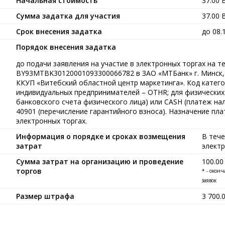
Начальная стоимость
37.00
Сумма задатка для участия
37.00
Срок внесения задатка
до 08.
Порядок внесения задатка
до подачи заявления на участие в электронных торгах на т
BY93MTBK30120001093300066782 в ЗАО «МТБанк» г. Минск,
ККУП «Витебский областной центр маркетинга». Код катего
индивидуальных предпринимателей – OTHR; для физических 
банковского счета физического лица) или CASH (платеж нал
40901 (перечисление гарантийного взноса). Назначение пла
электронных торгах.
Информация о порядке и сроках возмещения
В тече
затрат
элект
Сумма затрат на организацию и проведение
100.0
торгов
* - окон
заявок
Размер штрафа
3 700.