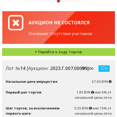
АУКЦИОН НЕ СОСТОЯЛСЯ
Основание: Отсутствие участников
Перейти к ходу торгов
Лот №
14
[Аукцион:
2023.Г.007.00095
]
1000
0
Начальная цена имущества:
37.00 BYN
Первый шаг торгов:
1.85 BYN
или 5% от
начальной цены лота
Шаг торгов, за исключением
5.55 BYN
или 15% от
первого шага:
начальной цены лота