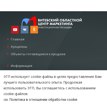
Главная
Аукционы
Объекты готовящиеся к продаже
Информация
Услуги
ЭТП использует cookie-файлы в целях предоставления Вам
Все для инвестора
лучшего пользовательского опыта. Продолжая
Контакты
использовать ЭТП, Вы соглашаетесь с использованием
cookie-файлов.
см.
Политика в отношении обработки cookie
Возникли вопросы?
ВЫБЕРИТЕ НАСТРОЙКИ COOKIE