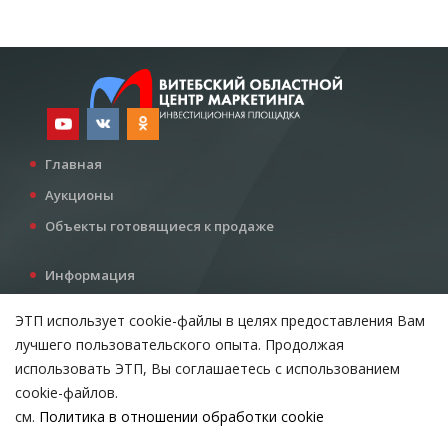
Главная
Аукционы
Объекты готовящиеся к продаже
Информация
Услуги
ЭТП использует cookie-файлы в целях предоставления Вам
Все для инвестора
лучшего пользовательского опыта. Продолжая
Контакты
использовать ЭТП, Вы соглашаетесь с использованием
cookie-файлов.
см.
Политика в отношении обработки cookie
Возникли вопросы?
ВЫБЕРИТЕ НАСТРОЙКИ COOKIE