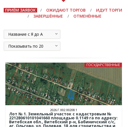
ПРИЁМ ЗАЯВОК
/
ОЖИДАЮТ ТОРГОВ
/
ИДУТ ТОРГИ
/
ЗАВЕРШЁННЫЕ
/
ОТМЕНЁННЫЕ
Название с Я до А
Показывать по 20
ГОСУДАРСТВЕННЫЕ
2026.Г.002.00208.1
Лот № 1. Земельный участок с кадастровым №
221280610101041660 площадью 0.1149 га по адресу:
Витебская обл., Витебский р-н, Бабиничский с/с,
аг. Ольгово, ул. Полевая, 18 для строительства и