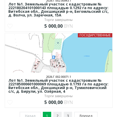
2026.Г.002.00043.1
Лот №1. Земельный участок с кадастровым №
222180204101000143 площадью 0.1292 га по адресу:
Витебская обл., Докшицкий р-н, Бегомльский с/с,
д. Волча, ул. Заречная, 15А
Торги завершены
5 000,00
BYN
ГОСУДАРСТВЕННЫЕ
2026.Г.002.00071.1
Лот №1. Земельный участок с кадастровым №
222185000601000069 площадью 0.1793 га по адресу:
Витебская обл., Докшицкий р-н, Тумиловичский
с/с, д. Бирули, ул. Озёрная, 4
Торги завершены
5 000,00
BYN
Назад
1
2
3
Вперед