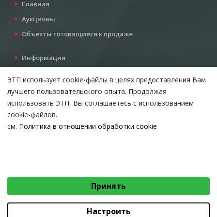
Главная
Аукционы
Объекты готовящиеся к продаже
Информация
Услуги
ЭТП использует cookie-файлы в целях предоставления Вам
Все для инвестора
лучшего пользовательского опыта. Продолжая
Контакты
использовать ЭТП, Вы соглашаетесь с использованием
cookie-файлов.
см.
Политика в отношении обработки cookie
Возникли вопросы?
ВЫБЕРИТЕ НАСТРОЙКИ COOKIE
Тел:
+375 212 24-63-12
Необходимые
МТС:
+375 29 510-07-63
Email:
info@etpvit.by
Функциональные/Статистические
Принять
© 2026 Коммунальное консалтинговое унитарное предприятие
«Витебский областной центр маркетинга» - Все права защищены
авторским правом
Настроить