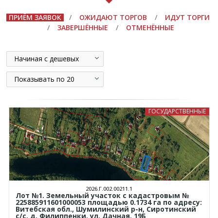
ПРИЁМ ЗАЯВОК
/
ОЖИДАЮТ ТОРГОВ
/
ИДУТ ТОРГИ
/
ЗАВЕРШЁННЫЕ
/
ОТМЕНЁННЫЕ
Начиная с дешевых
Показывать по 20
ГОСУДАРСТВЕННЫЕ
2026.Г.002.00211.1
Лот №1. Земельный участок с кадастровым №
225885911601000053 площадью 0.1734 га по адресу:
Витебская обл., Шумилинский р-н, Сиротинский
с/с, д. Филиппенки, ул. Дачная, 19Б