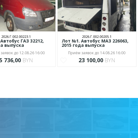
2026.Г.002.00223.1
2026.Г.002.00205.1
 Автобус ГАЗ 32212,
Лот №1. Автобус МАЗ 226063,
да выпуска
2015 года выпуска
заявок до 12.08.26 16:00
Приём заявок до 14.08.26 16:00
5 736,00
BYN
23 100,00
BYN