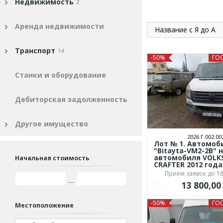
Недвижимость
2
Аренда недвижимости
Название с Я до А
Транспорт
14
-50%
ГО
Станки и оборудование
Дебиторская задолженность
Другое имущество
2026.Г.002.00
Лот № 1. Автомоб
"Bitayta-VM2-2B" 
автомобиля VOL
Начальная стоимость
CRAFTER 2012 год
Приём заявок до 18
13 800,0
-50%
ГО
Местоположение