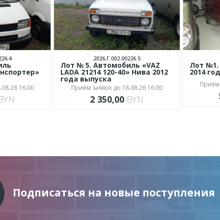
226.4
2026.Г.002.00226.5
иль
Лот № 5. Автомобиль «VAZ
Лот №1.
анспортер»
LADA 21214 120-40» Нива 2012
2014 го
а
года выпуска
Приём 
.08.26 16:00
Приём заявок до 18.08.26 16:00
BYN
2 350,00
BYN
Подписаться на новые поступления