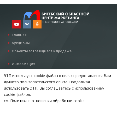
Главная
Аукционы
Объекты готовящиеся к продаже
Информация
Услуги
ЭТП использует cookie-файлы в целях предоставления Вам
Все для инвестора
лучшего пользовательского опыта. Продолжая
Контакты
использовать ЭТП, Вы соглашаетесь с использованием
cookie-файлов.
см.
Политика в отношении обработки cookie
Возникли вопросы?
ВЫБЕРИТЕ НАСТРОЙКИ COOKIE
Тел:
+375 212 24-63-12
Необходимые
МТС:
+375 29 510-07-63