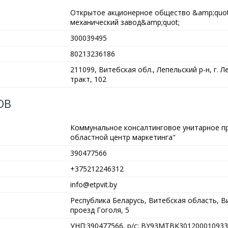
Открытое акционерное общество &amp;quot
механический завод&amp;quot;
300039495
80213236186
211099, Витебская обл., Лепельский р-н, г. Л
тракт, 102
ОВ
Коммунальное консалтинговое унитарное п
областной центр маркетинга"
390477566
+375212246312
info@etpvit.by
Республика Беларусь, Витебская область, Ви
проезд Гоголя, 5
УНП:390477566, р/с: BY93MTBK301200010933