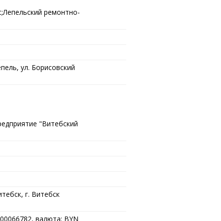
;Лепельский ремонтно-
епель, ул. Борисовский
редприятие "Витебский
тебск, г. Витебск
00066782, валюта: BYN