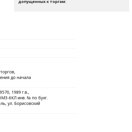
допущенных к торгам:
торгов,
ения до начала
570, 1989 г.в.,
МЗ-6КЛ инв. № по бухг.
ель, ул. Борисовский