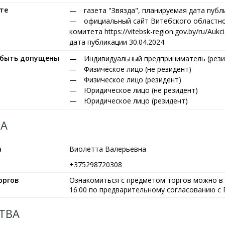
те
газета "Звязда", планируемая дата публ
официальный сайт Витебского областн
комитета https://vitebsk-region.gov.by/ru/Auk
дата публикации 30.04.2024
т быть допущены
Индивидуальный предприниматель (рези
Физическое лицо (не резидент)
Физическое лицо (резидент)
Юридическое лицо (не резидент)
Юридическое лицо (резидент)
А
а
Виолетта Валерьевна
+375298720308
оргов
Ознакомиться с предметом торгов можно в р
16:00 по предварительному согласованию с
ТВА