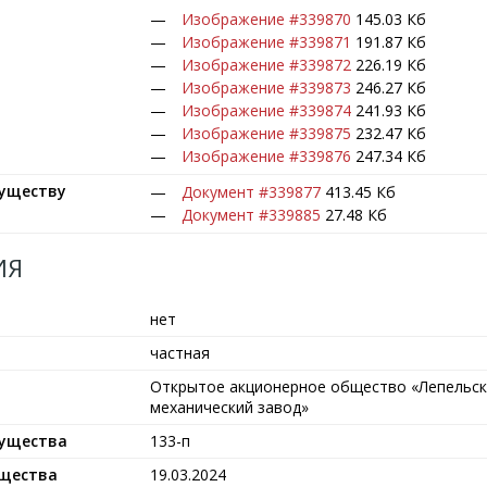
Изображение #339870
145.03 Кб
Изображение #339871
191.87 Кб
Изображение #339872
226.19 Кб
Изображение #339873
246.27 Кб
Изображение #339874
241.93 Кб
Изображение #339875
232.47 Кб
Изображение #339876
247.34 Кб
муществу
Документ #339877
413.45 Кб
Документ #339885
27.48 Кб
ИЯ
нет
частная
Открытое акционерное общество «Лепельск
механический завод»
мущества
133-п
ущества
19.03.2024