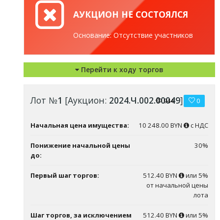
АУКЦИОН НЕ СОСТОЯЛСЯ
Основание: Отсутствие участников
Перейти к ходу торгов
Лот №
1
[Аукцион:
2024.Ч.002.00049
]
944
0
Начальная цена имущества:
10 248.00 BYN
с НДС
Понижение начальной цены
30%
до:
Первый шаг торгов:
512.40 BYN
или 5%
от начальной цены
лота
Шаг торгов, за исключением
512.40 BYN
или 5%