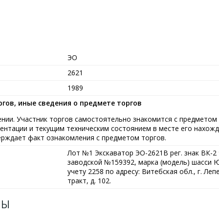
ЭО
2621
1989
гов, иные сведения о предмете торгов
ии. Участник торгов самостоятельно знакомится с предметом 
ентации и текущим техническим состоянием в месте его нахожд
верждает факт ознакомления с предметом торгов.
Лот №1 Экскаватор ЭО-2621В рег. знак ВК-2 9
заводской №159392, марка (модель) шасси Ю
учету 2258 по адресу: Витебская обл., г. Леп
тракт, д. 102.
ЛЫ