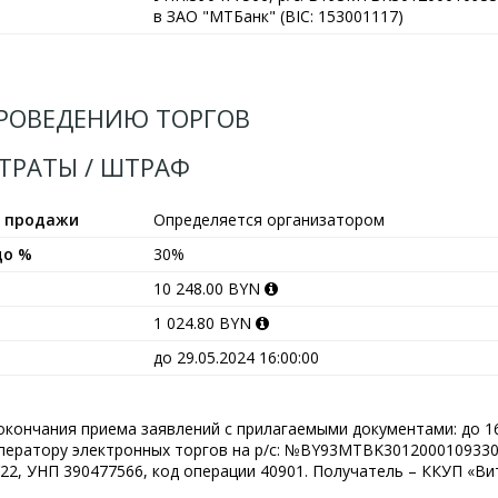
в ЗАО "МТБанк" (BIC: 153001117)
РОВЕДЕНИЮ ТОРГОВ
АТРАТЫ / ШТРАФ
ы продажи
Определяется организатором
до %
30%
10 248.00 BYN
1 024.80 BYN
до 29.05.2024 16:00:00
окончания приема заявлений с прилагаемыми документами: до 16.
оператору электронных торгов на р/с: №BY93MTBK301200010933
2, УНП 390477566, код операции 40901. Получатель – ККУП «Ви