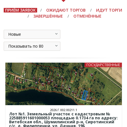
ПРИЁМ ЗАЯВОК
/
ОЖИДАЮТ ТОРГОВ
/
ИДУТ ТОРГИ
/
ЗАВЕРШЁННЫЕ
/
ОТМЕНЁННЫЕ
Новые
Показывать по 80
ГОСУДАРСТВЕННЫЕ
2026.Г.002.00211.1
Лот №1. Земельный участок с кадастровым №
225885911601000053 площадью 0.1734 га по адресу:
Витебская обл., Шумилинский р-н, Сиротинский
с/с, д. Филиппенки, ул. Дачная, 19Б