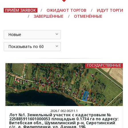
ПРИЁМ ЗАЯВОК
/
ОЖИДАЮТ ТОРГОВ
/
ИДУТ ТОРГИ
/
ЗАВЕРШЁННЫЕ
/
ОТМЕНЁННЫЕ
Новые
Показывать по 60
ГОСУДАРСТВЕННЫЕ
2026.Г.002.00211.1
Лот №1. Земельный участок с кадастровым №
225885911601000053 площадью 0.1734 га по адресу:
Витебская обл., Шумилинский р-н, Сиротинский
с/с, д. Филиппенки, ул. Дачная, 19Б