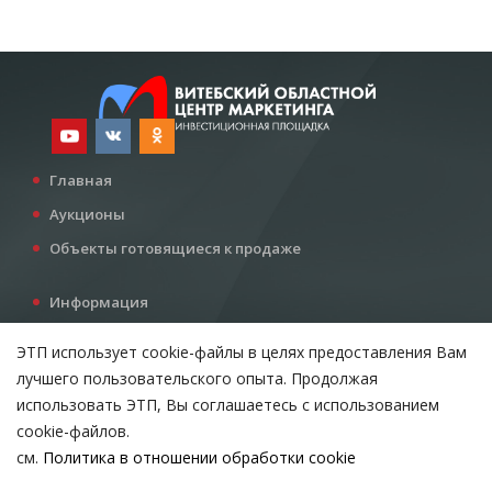
Главная
Аукционы
Объекты готовящиеся к продаже
Информация
Услуги
ЭТП использует cookie-файлы в целях предоставления Вам
Все для инвестора
лучшего пользовательского опыта. Продолжая
Контакты
использовать ЭТП, Вы соглашаетесь с использованием
cookie-файлов.
см.
Политика в отношении обработки cookie
Возникли вопросы?
ВЫБЕРИТЕ НАСТРОЙКИ COOKIE