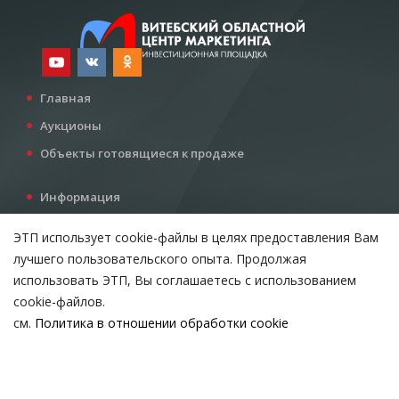
Главная
Аукционы
Объекты готовящиеся к продаже
Информация
Услуги
ЭТП использует cookie-файлы в целях предоставления Вам
Все для инвестора
лучшего пользовательского опыта. Продолжая
Контакты
использовать ЭТП, Вы соглашаетесь с использованием
cookie-файлов.
см.
Политика в отношении обработки cookie
Возникли вопросы?
ВЫБЕРИТЕ НАСТРОЙКИ COOKIE
Тел:
+375 212 24-63-12
Необходимые
МТС:
+375 29 510-07-63
Email:
info@etpvit.by
Функциональные/Статистические