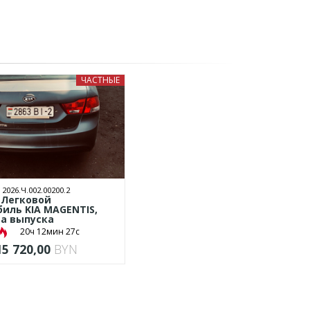
ЧАСТНЫЕ
2026.Ч.002.00200.2
 Легковой
иль KIA MAGENTIS,
да выпуска
20ч 12мин 26с
15 720,00
BYN