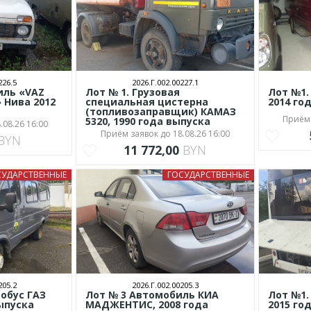
226.5
2026.Г.002.00227.1
иль «VAZ
Лот № 1. Грузовая
Лот №1.
» Нива 2012
специальная цистерна
2014 го
(топливозаправщик) КАМАЗ
Приём 
5320, 1990 года выпуска
.08.26 16:00
Приём заявок до 18.08.26 16:00
BYN
11 772,00
BYN
СУДАРСТВЕННЫЕ
ГОСУДАРСТВЕННЫЕ
205.2
2026.Г.002.00205.3
обус ГАЗ
Лот № 3 Автомобиль КИА
Лот №1.
выпуска
МАДЖЕНТИС, 2008 года
2015 го