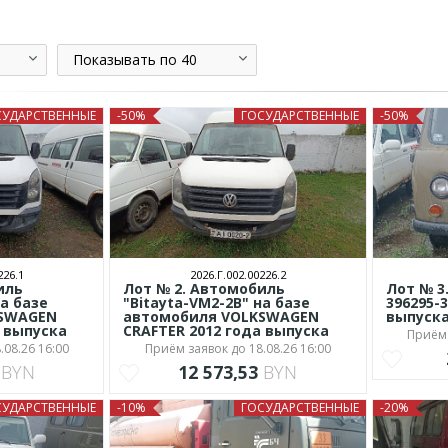
Показывать по 40
СУДАРСТВЕННЫЕ
-50%
ГОСУДАРСТВЕННЫЕ
-50%
226.1
2026.Г.002.00226.2
иль
Лот № 2. Автомобиль
Лот № 3
на базе
"Bitayta-VM2-2B" на базе
396295-3
KSWAGEN
автомобиля VOLKSWAGEN
выпуск
а выпуска
CRAFTER 2012 года выпуска
Приём 
.08.26 16:00
Приём заявок до 18.08.26 16:00
0
BYN
12 573,53
BYN
СУДАРСТВЕННЫЕ
-10%
ГОСУДАРСТВЕННЫЕ
-20%