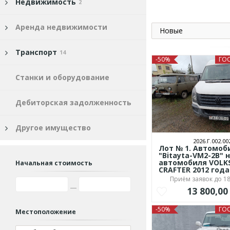
Недвижимость
2
Аренда недвижимости
Новые
Транспорт
14
-50%
ГО
Станки и оборудование
Дебиторская задолженность
Другое имущество
2026.Г.002.00
Лот № 1. Автомоб
"Bitayta-VM2-2B" 
автомобиля VOL
Начальная стоимость
CRAFTER 2012 год
Приём заявок до 18
13 800,0
-50%
ГО
Местоположение