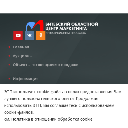
Главная
Аукционы
Объекты готовящиеся к продаже
Информация
Услуги
ЭТП использует cookie-файлы в целях предоставления Вам
Все для инвестора
лучшего пользовательского опыта. Продолжая
Контакты
использовать ЭТП, Вы соглашаетесь с использованием
cookie-файлов.
см.
Политика в отношении обработки cookie
Возникли вопросы?
ВЫБЕРИТЕ НАСТРОЙКИ COOKIE