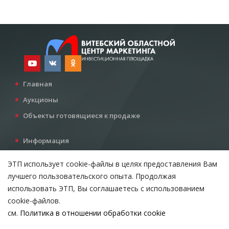
Главная
Аукционы
Объекты готовящиеся к продаже
Информация
Услуги
ЭТП использует cookie-файлы в целях предоставления Вам
Все для инвестора
лучшего пользовательского опыта. Продолжая
Контакты
использовать ЭТП, Вы соглашаетесь с использованием
cookie-файлов.
см.
Политика в отношении обработки cookie
Возникли вопросы?
ВЫБЕРИТЕ НАСТРОЙКИ COOKIE