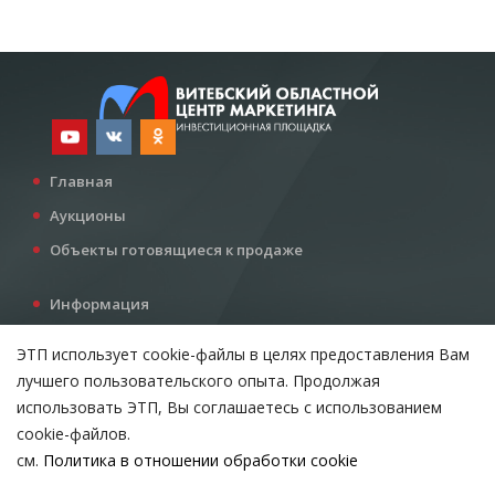
Главная
Аукционы
Объекты готовящиеся к продаже
Информация
Услуги
ЭТП использует cookie-файлы в целях предоставления Вам
Все для инвестора
лучшего пользовательского опыта. Продолжая
Контакты
использовать ЭТП, Вы соглашаетесь с использованием
cookie-файлов.
см.
Политика в отношении обработки cookie
Возникли вопросы?
ВЫБЕРИТЕ НАСТРОЙКИ COOKIE