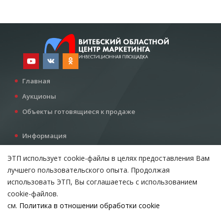
Главная
Аукционы
Объекты готовящиеся к продаже
Информация
Услуги
ЭТП использует cookie-файлы в целях предоставления Вам
Все для инвестора
лучшего пользовательского опыта. Продолжая
Контакты
использовать ЭТП, Вы соглашаетесь с использованием
cookie-файлов.
см.
Политика в отношении обработки cookie
Возникли вопросы?
ВЫБЕРИТЕ НАСТРОЙКИ COOKIE