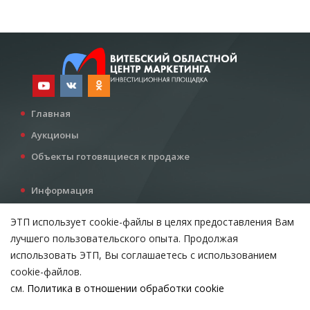
Главная
Аукционы
Объекты готовящиеся к продаже
Информация
Услуги
ЭТП использует cookie-файлы в целях предоставления Вам
Все для инвестора
лучшего пользовательского опыта. Продолжая
Контакты
использовать ЭТП, Вы соглашаетесь с использованием
cookie-файлов.
см.
Политика в отношении обработки cookie
Возникли вопросы?
ВЫБЕРИТЕ НАСТРОЙКИ COOKIE