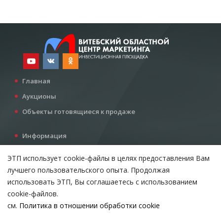
Главная
Аукционы
Объекты готовящиеся к продаже
Информация
Услуги
ЭТП использует cookie-файлы в целях предоставления Вам
Все для инвестора
лучшего пользовательского опыта. Продолжая
Контакты
использовать ЭТП, Вы соглашаетесь с использованием
cookie-файлов.
см.
Политика в отношении обработки cookie
Возникли вопросы?
ВЫБЕРИТЕ НАСТРОЙКИ COOKIE