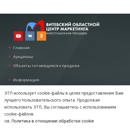
Главная
Аукционы
Объекты готовящиеся к продаже
Информация
Услуги
ЭТП использует cookie-файлы в целях предоставления Вам
Все для инвестора
лучшего пользовательского опыта. Продолжая
Контакты
использовать ЭТП, Вы соглашаетесь с использованием
cookie-файлов.
см.
Политика в отношении обработки cookie
Возникли вопросы?
ВЫБЕРИТЕ НАСТРОЙКИ COOKIE