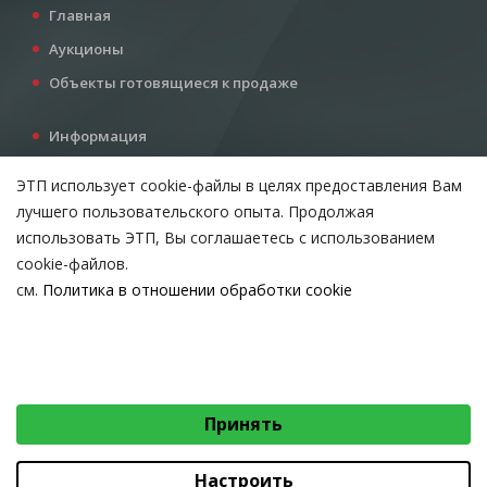
Главная
Аукционы
Объекты готовящиеся к продаже
Информация
Услуги
ЭТП использует cookie-файлы в целях предоставления Вам
Все для инвестора
лучшего пользовательского опыта. Продолжая
Контакты
использовать ЭТП, Вы соглашаетесь с использованием
cookie-файлов.
см.
Политика в отношении обработки cookie
Возникли вопросы?
ВЫБЕРИТЕ НАСТРОЙКИ COOKIE
Тел:
+375 212 24-63-12
Необходимые
МТС:
+375 29 510-07-63
Email:
info@etpvit.by
Функциональные/Статистические
Принять
© 2026 Коммунальное консалтинговое унитарное предприятие
«Витебский областной центр маркетинга» - Все права защищены
авторским правом
Настроить