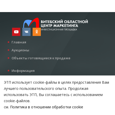
Главная
Аукционы
Объекты готовящиеся к продаже
Информация
Услуги
ЭТП использует cookie-файлы в целях предоставления Вам
Все для инвестора
лучшего пользовательского опыта. Продолжая
Контакты
использовать ЭТП, Вы соглашаетесь с использованием
cookie-файлов.
см.
Политика в отношении обработки cookie
Возникли вопросы?
ВЫБЕРИТЕ НАСТРОЙКИ COOKIE