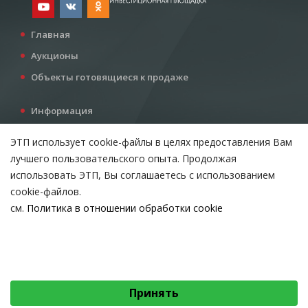
Главная
Аукционы
Объекты готовящиеся к продаже
Информация
Услуги
ЭТП использует cookie-файлы в целях предоставления Вам
Все для инвестора
лучшего пользовательского опыта. Продолжая
Контакты
использовать ЭТП, Вы соглашаетесь с использованием
cookie-файлов.
см.
Политика в отношении обработки cookie
Возникли вопросы?
ВЫБЕРИТЕ НАСТРОЙКИ COOKIE
Тел:
+375 212 24-63-12
Необходимые
МТС:
+375 29 510-07-63
Email:
info@etpvit.by
Функциональные/Статистические
Принять
© 2026 Коммунальное консалтинговое унитарное предприятие
«Витебский областной центр маркетинга» - Все права защищены