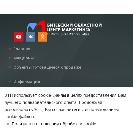
Главная
Аукционы
Объекты готовящиеся к продаже
Информация
Услуги
ЭТП использует cookie-файлы в целях предоставления Вам
Все для инвестора
лучшего пользовательского опыта. Продолжая
Контакты
использовать ЭТП, Вы соглашаетесь с использованием
cookie-файлов.
см.
Политика в отношении обработки cookie
Возникли вопросы?
ВЫБЕРИТЕ НАСТРОЙКИ COOKIE