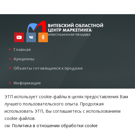
Главная
Аукционы
Объекты готовящиеся к продаже
Информация
Услуги
ЭТП использует cookie-файлы в целях предоставления Вам
Все для инвестора
лучшего пользовательского опыта. Продолжая
Контакты
использовать ЭТП, Вы соглашаетесь с использованием
cookie-файлов.
см.
Политика в отношении обработки cookie
Возникли вопросы?
ВЫБЕРИТЕ НАСТРОЙКИ COOKIE