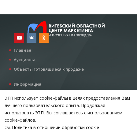
Главная
Аукционы
Объекты готовящиеся к продаже
Информация
Услуги
ЭТП использует cookie-файлы в целях предоставления Вам
Все для инвестора
лучшего пользовательского опыта. Продолжая
Контакты
использовать ЭТП, Вы соглашаетесь с использованием
cookie-файлов.
см.
Политика в отношении обработки cookie
Возникли вопросы?
ВЫБЕРИТЕ НАСТРОЙКИ COOKIE