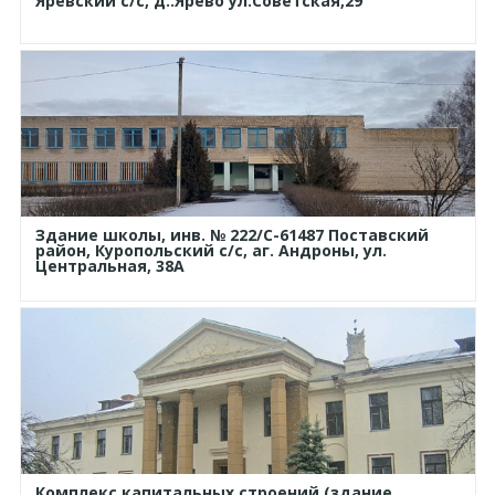
Яревский с/с, д..Ярево ул.Советская,29
Здание школы, инв. № 222/С-61487 Поставский
район, Куропольский с/с, аг. Андроны, ул.
Центральная, 38А
Комплекс капитальных строений (здание