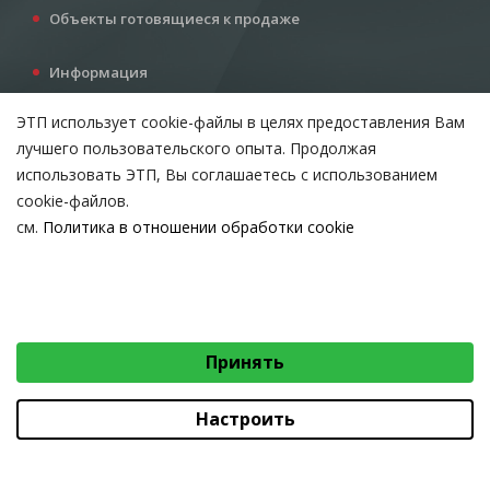
Объекты готовящиеся к продаже
Информация
Услуги
ЭТП использует cookie-файлы в целях предоставления Вам
Все для инвестора
лучшего пользовательского опыта. Продолжая
Контакты
использовать ЭТП, Вы соглашаетесь с использованием
cookie-файлов.
см.
Политика в отношении обработки cookie
Возникли вопросы?
ВЫБЕРИТЕ НАСТРОЙКИ COOKIE
Тел:
+375 212 24-63-12
Необходимые
МТС:
+375 29 510-07-63
Email:
info@etpvit.by
Функциональные/Статистические
Принять
© 2026 Коммунальное консалтинговое унитарное предприятие
«Витебский областной центр маркетинга» - Все права защищены
авторским правом
Настроить
Коммунальное консалтинговое унитарное предприятие «Витебский областной
центр маркетинга»
Юридический адрес: 210015, г. Витебск, проезд Гоголя, д. 5, УНП 390477566