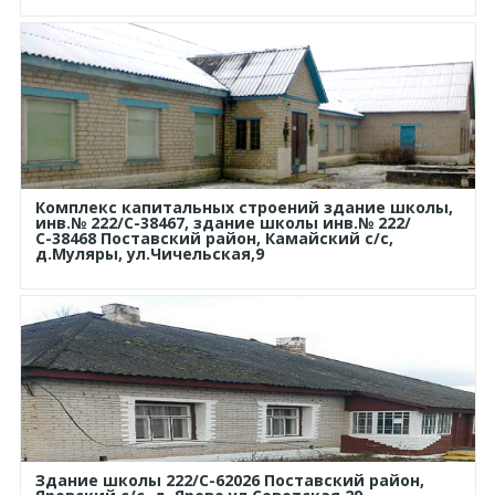
Комплекс капитальных строений здание школы,
инв.№ 222/С-38467, здание школы инв.№ 222/
С-38468 Поставский район, Камайский с/с,
д.Муляры, ул.Чичельская,9
Здание школы 222/С-62026 Поставский район,