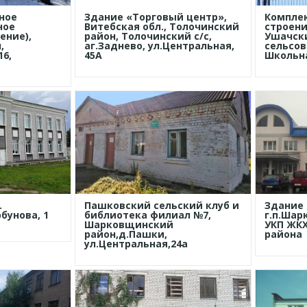
ное
Здание «Торговый центр»,
Компле
ное
Витебская обл., Толочинский
строени
ение),
район, Толочинский с/с,
Ушачски
,
аг.Заднево, ул.Центральная,
сельсове
16,
45А
Школьна
.
Пашковский сельский клуб и
Здание 
рбунова, 1
библиотека филиал №7,
г.п.Шар
Шарковщинский
УКП ЖК
район,д.Пашки,
района
ул.Центральная,24а