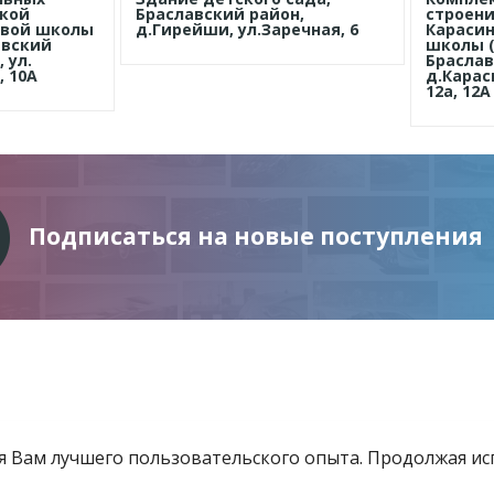
ской
Браславский район,
строен
овой школы
д.Гирейши, ул.Заречная, 6
Карасин
авский
школы (
 ул.
Браслав
, 10А
д.Карас
12а, 12А
Подписаться на новые поступления
ия Вам лучшего пользовательского опыта. Продолжая и
Информация