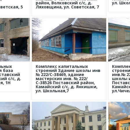
.
район, Волковский с/с, д.
ул. Шко
ветская, 5
Ляховщина, ул. Советская, 7
льных
Комплекс капитальных
Компле
я база
строений Здание школы инв
строени
ставский
№ 222/С-38469, здание
инв.№ 2
ий с/с, д.
мастерских инв. № 222/
школы и
я, 1Н
С-38526 Поставский район,
Поставс
Камайский с/с, д. Янкишки,
Камайск
ул. Школьная,7
ул.Чиче