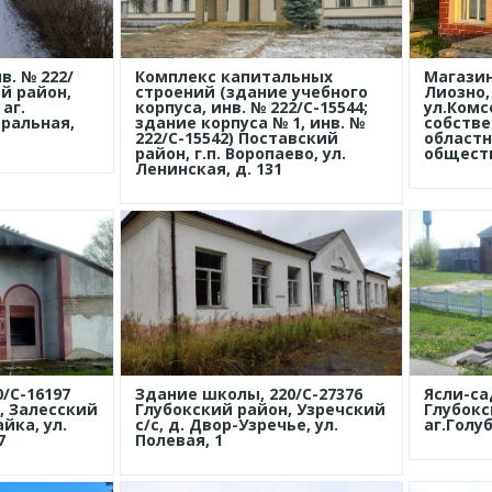
в. № 222/
Комплекс капитальных
Магазин
й район,
строений (здание учебного
Лиозно,
аг.
корпуса, инв. № 222/С-15544;
ул.Комс
тральная,
здание корпуса № 1, инв. №
собстве
222/С-15542) Поставский
областн
район, г.п. Воропаево, ул.
общест
Ленинская, д. 131
/С-16197
Здание школы, 220/C-27376
Ясли-сад
, Залесский
Глубокский район, Узречский
Глубокс
йка, ул.
с/с, д. Двор-Узречье, ул.
аг.Голуб
7
Полевая, 1