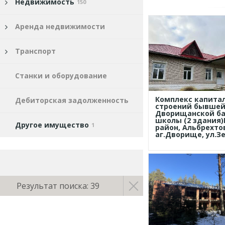
Недвижимость
150
Аренда недвижимости
Транспорт
Станки и оборудование
Комплекс капита
Дебиторская задолженность
строений бывше
Дворищанской ба
школы (2 здания)
Другое имущество
1
район, Альбрехтов
аг.Дворище, ул.Зе
Результат поиска: 39