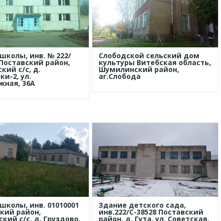
школы, инв. № 222/
Слободской сельский дом
 Поставский район,
культуры Витебская область,
кий с/с, д.
Шумилинский район,
и-2, ул.
аг.Слобода
ная, 36А
школы, инв. 01010001
Здание детского сада,
кий район,
инв.222/С-38528 Поставский
кий с/с, д. Груздово,
район, д. Гута, ул. Советская,