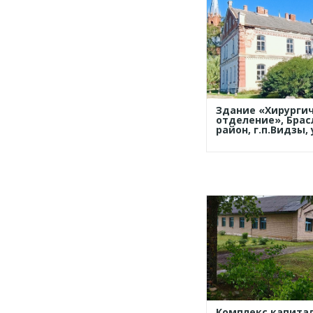
Здание «Хирурги
отделение», Бра
район, г.п.Видзы, 
Комплекс капита