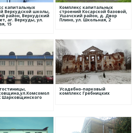
кс капитальных
Комплекс капитальных
й Веркудской школы,
строений Косарской базовой,
й район, Веркудский
Ушачский район, д. Двор
т, аг. Веркуды, ул.
Плино, ул. Школьная, 2
я, 15
гостиницы,
Усадебно-парковый
ковщина,ул.Комсомольская,17,
комплекс Гребницких
Х Шарковщинского