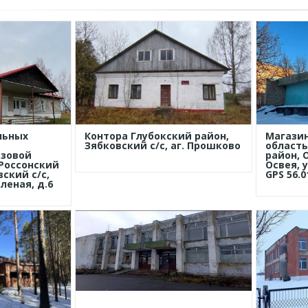
льных
Контора Глубокский район,
Магазин
й
Зябковский с/с, аг. Прошково
область
зовой
район, О
Россонский
Освея, у
ский с/с,
GPS 56.0
леная, д.6