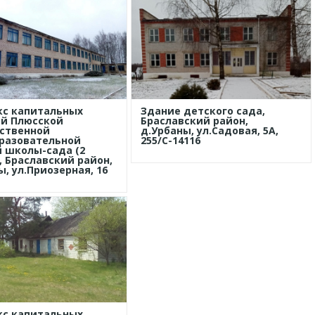
кс капитальных
Здание детского сада,
ий Плюсской
Браславский район,
ственной
д.Урбаны, ул.Садовая, 5А,
разовательной
255/С-14116
 школы-сада (2
, Браславский район,
ы, ул.Приозерная, 16
кс капитальных