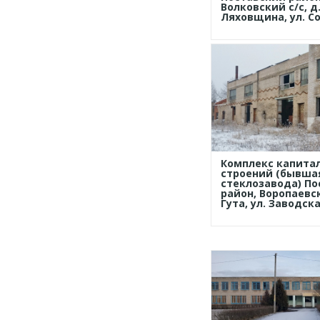
Волковский с/с, д
Ляховщина, ул. Со
Комплекс капита
строений (бывша
стеклозавода) По
район, Воропаевск
Гута, ул. Заводска