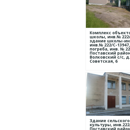
Комплекс объект
школы, инв.№ 222/
здание школы-ин
инв.№ 222/С-13947
погреба, инв. № 22
Поставский район
Волковский с/с, д.
Советская, 6
Здание сельског
культуры, инв.222
Поставский район