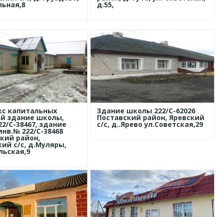
льная,8
д.55,
кс капитальных
Здание школы 222/С-62026
й здание школы,
Поставский район, Яревский
22/С-38467, здание
с/с, д..Ярево ул.Советская,29
нв.№ 222/С-38468
кий район,
ий с/с, д.Муляры,
льская,9