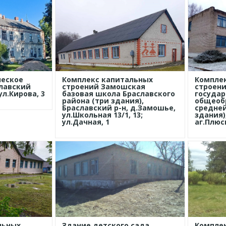
ческое
Комплекс капитальных
Компле
славский
строений Замошская
строен
ул.Кирова, 3
базовая школа Браславского
государ
района (три здания),
общеоб
Браславский р-н, д.Замошье,
средней
ул.Школьная 13/1, 13;
здания)
ул.Дачная, 1
аг.Плюс
льных
Здание детского сада,
Компле