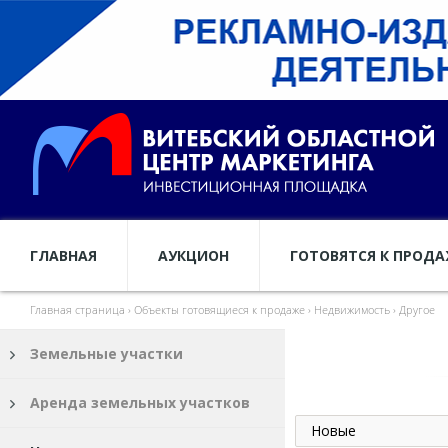
ГЛАВНАЯ
АУКЦИОН
ГОТОВЯТСЯ К ПРОД
Главная страница
›
Объекты готовящиеся к продаже
›
Недвижимость
›
Другое
Земельные участки
Аренда земельных участков
Новые