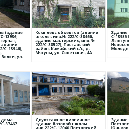
ов (здание
Комплекс объектов (здание
Здание 
С-13936,
школы, инв.№ 222/С-38466,
С-13935
тернат,
здание мастерских, инв.№
Лынтупс
, здание
222/С-38527), Поставский
Новоселк
2/С-13946),
район, Камайский с/с, д.
Молодеж
,
Мягуны, ул. Советская, 4А
 Волки, ул.
о дома
Двухэтажное кирпичное
Здание 
/С-37467
здание базовой школы
Поставс
,
инв.222/С-12040 Поставский
Юньковс