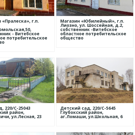
 «Пралеска», г.п.
Магазин «Юбилейный», г.п.
Лиозно, ул. Шоссейная, д.2,
омольская,50,
собственник -Витебское
нник - Витебское
областное потребительское
ое потребительское
общество
во
, 220/С-25043
Детский сад, 220/С-5645
кий район,
Глубокский район,
ичи, ул.Лесная, 23
аг.Ломаши, ул.Школьная, 6