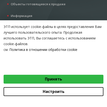
Объекты готовящиеся к продаже
Информация
Услуги
ЭТП использует cookie-файлы в целях предоставления Вам
Все для инвестора
лучшего пользовательского опыта. Продолжая
Контакты
использовать ЭТП, Вы соглашаетесь с использованием
cookie-файлов.
см.
Политика в отношении обработки cookie
Возникли вопросы?
ВЫБЕРИТЕ НАСТРОЙКИ COOKIE
Тел:
+375 212 24-63-12
Необходимые
МТС:
+375 29 510-07-63
Email:
info@etpvit.by
Функциональные/Статистические
Принять
© 2026 Коммунальное консалтинговое унитарное предприятие
«Витебский областной центр маркетинга» - Все права защищены
авторским правом
Настроить
Коммунальное консалтинговое унитарное предприятие «Витебский областной
центр маркетинга»
Юридический адрес: 210015, г. Витебск, проезд Гоголя, д. 5, УНП 390477566