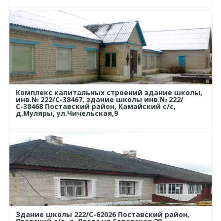
Комплекс капитальных строений здание школы,
инв.№ 222/С-38467, здание школы инв.№ 222/
С-38468 Поставский район, Камайский с/с,
д.Муляры, ул.Чичельская,9
Здание школы 222/С-62026 Поставский район,