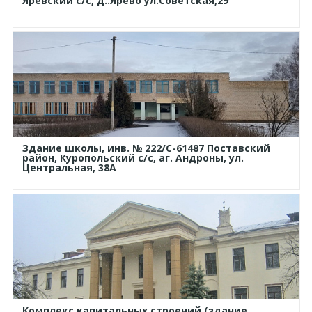
Яревский с/с, д..Ярево ул.Советская,29
Здание школы, инв. № 222/С-61487 Поставский
район, Куропольский с/с, аг. Андроны, ул.
Центральная, 38А
Комплекс капитальных строений (здание