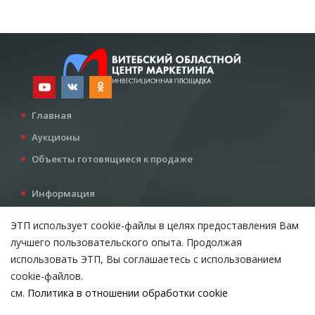
Главная
Аукционы
Объекты готовящиеся к продаже
Информация
Услуги
ЭТП использует cookie-файлы в целях предоставления Вам
Все для инвестора
лучшего пользовательского опыта. Продолжая
Контакты
использовать ЭТП, Вы соглашаетесь с использованием
cookie-файлов.
см.
Политика в отношении обработки cookie
Возникли вопросы?
ВЫБЕРИТЕ НАСТРОЙКИ COOKIE