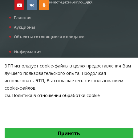
Главная
Аукционы
Объекты готовящиеся к продаже
Информация
Услуги
ЭТП использует cookie-файлы в целях предоставления Вам
Все для инвестора
лучшего пользовательского опыта. Продолжая
Контакты
использовать ЭТП, Вы соглашаетесь с использованием
cookie-файлов.
см.
Политика в отношении обработки cookie
Возникли вопросы?
ВЫБЕРИТЕ НАСТРОЙКИ COOKIE
Тел:
+375 212 24-63-12
Необходимые
МТС:
+375 29 510-07-63
Email:
info@etpvit.by
Функциональные/Статистические
Принять
© 2026 Коммунальное консалтинговое унитарное предприятие
«Витебский областной центр маркетинга» - Все права защищены