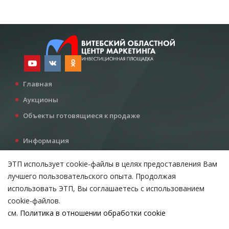
Главная
Аукционы
Объекты готовящиеся к продаже
Информация
Услуги
ЭТП использует cookie-файлы в целях предоставления Вам
Все для инвестора
лучшего пользовательского опыта. Продолжая
Контакты
использовать ЭТП, Вы соглашаетесь с использованием
cookie-файлов.
см.
Политика в отношении обработки cookie
Возникли вопросы?
ВЫБЕРИТЕ НАСТРОЙКИ COOKIE