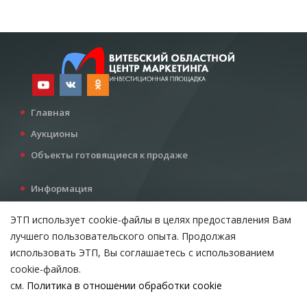
Главная
Аукционы
Объекты готовящиеся к продаже
Информация
Услуги
ЭТП использует cookie-файлы в целях предоставления Вам
Все для инвестора
лучшего пользовательского опыта. Продолжая
Контакты
использовать ЭТП, Вы соглашаетесь с использованием
cookie-файлов.
см.
Политика в отношении обработки cookie
Возникли вопросы?
ВЫБЕРИТЕ НАСТРОЙКИ COOKIE